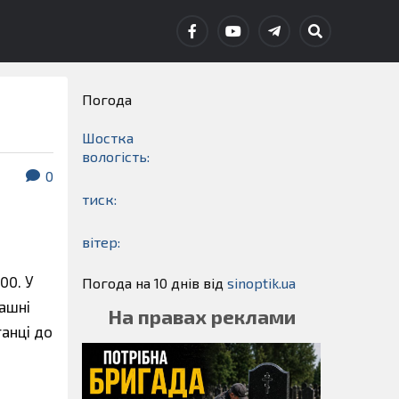
Погода
Шостка
вологість:
0
тиск:
вітер:
00. У
Погода на 10 днів від
sinoptik.ua
пашні
На правах реклами
танці до