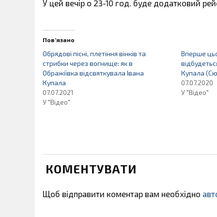
У цей вечір о 23-10 год. буде додатковий рей
Пов’язано
Обрядові пісні, плетіння вінків та
Вперше цьо
стрибки через вогнище: як в
відбудетьс
Ображіївка відсвяткувала Івана
Купала (С
Купала
07.07.2020
07.07.2021
У "Відео"
У "Відео"
КОМЕНТУВАТИ
Щоб відправити коментар вам необхідно
авт