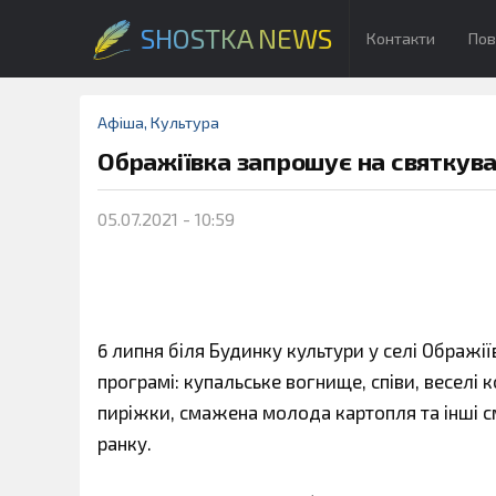
SHOSTKA NEWS
Контакти
Пов
Афіша
,
Культура
Ображіївка запрошує на святкува
05.07.2021 - 10:59
6 липня біля Будинку культури у селі Ображіїв
програмі: купальське вогнище, співи, веселі
пиріжки, смажена молода картопля та інші сма
ранку.