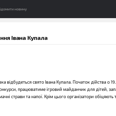
ідомити новину
ння Івана Купала
ка відбудеться свято Івана Купала. Початок дійства о 19.
 конкурси, працюватиме ігровий майданчик для дітей, за
чні страви та напої. Крім цього організатори обіцяють 