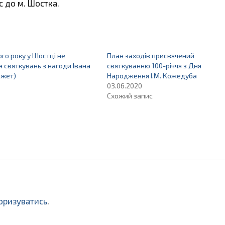
с до м. Шостка.
го року у Шостці не
План заходів присвячений
я святкувань з нагоди Івана
святкуванню 100-річчя з Дня
южет)
Народження І.М. Кожедуба
03.06.2020
Схожий запис
оризуватись
.