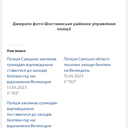
Джерело фото Шосткинське районне управління
поліції
Пов’язано
Поліція Сумщини закликає
Поліція Сумської області
громадян відповідально
посилює заходи безпеки
ставитися до заходів
на Великдень
безпеки під час
15.04.2023
відзначення Великодня
У "102"
13.04.2023
У "102"
Поліція закликає громадян
відповідально
поставитися до заходів
безпеки під час
відзначення Великодня