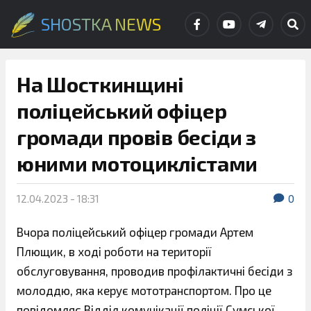
SHOSTKA NEWS
На Шосткинщині
поліцейський офіцер
громади провів бесіди з
юними мотоциклістами
12.04.2023 - 18:31
0
Вчора поліцейський офіцер громади Артем
Плющик, в ході роботи на території
обслуговування, проводив профілактичні бесіди з
молоддю, яка керує мототранспортом. Про це
повідомляє Відділ комунікації поліції Сумської