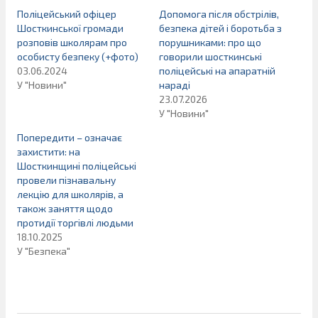
Поліцейський офіцер
Допомога після обстрілів,
Шосткинської громади
безпека дітей і боротьба з
розповів школярам про
порушниками: про що
особисту безпеку (+фото)
говорили шосткинські
03.06.2024
поліцейські на апаратній
У "Новини"
нараді
23.07.2026
У "Новини"
Попередити – означає
захистити: на
Шосткинщині поліцейські
провели пізнавальну
лекцію для школярів, а
також заняття щодо
протидії торгівлі людьми
18.10.2025
У "Безпека"