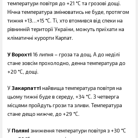
температури повітря до +21 °С та грозові дощі.
Нічна температура змінюватись не буде, протягом
тижня +13…+15 °С. Ті, хто втомився від спеки на
рівнинній території України, можуть приїхати на
кліматичні курорти Карпат.
У Ворохті
16 липня – гроза та дощ. А до неділі
стане зовсім прохолодно, денна температура до
+20 °С, дощі.
У
Закарпатті
найвища температура повітря на
цьому тижні буде в середу, +34 °С. З четверга
місцями пройдуть грози та зливи. Температура
стане дещо нижче, до +29 °С.
У
Поляні
зниження температури повітря з +30 °С