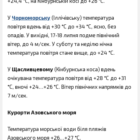
+24,4 °С, на Кінбурнській косі до +26 °С.
У
Чорноморську
(Іллічівську) температура
повітря вдень від +30 °С до +34 °С, ясно, без
опадів. У вихідні, 17-18 липня подме північний
вітер, до 4 м/сек. У суботу та неділю нічна
температура повітря стане вище, до +24 °С.
У
Щасливцевому
(Кінбурнська коса) вдень ​​
очікувана температура повітря від +28 °С до +31
°С, вночі +24…+26 °С. Вітер північних напрямків до
7 м/сек.
Курорти Азовського моря
Температура морської води біля пляжів
Азовського моря +26…+27 °С.