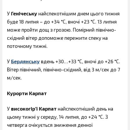
У
Генічеську
найспекотнішим днем ​​цього тижня
буде 18 липня – до +34 °С, вночі +23 °С. 13 липня
може пройти дощ з грозою. Помірний північно-
східний вітер допоможе пережити спеку на
поточному тижні.
У
Бердянську
вдень +30…+33 °С, вночі до +26 °С.
Вітер північний, північно-східний, від 3 м/сек до 7
м/сек.
Курорти Карпат
У
високогір’ї Карпат
найспекотніший день на
цьому тижні у середу, 14 липня, до +24 °С. З
четверга очікується зниження денної