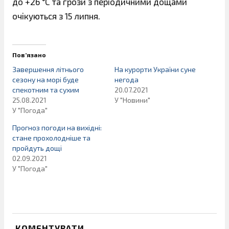
до +26 °С та грози з періодичними дощами
очікуються з 15 липня.
Пов’язано
Завершення літнього
На курорти України суне
сезону на морі буде
негода
спекотним та сухим
20.07.2021
25.08.2021
У "Новини"
У "Погода"
Прогноз погоди на вихідні:
стане прохолодніше та
пройдуть дощі
02.09.2021
У "Погода"
КОМЕНТУВАТИ