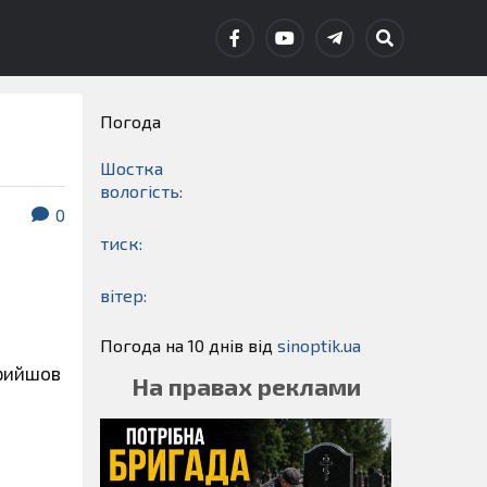
Погода
Шостка
вологість:
0
тиск:
вітер:
Погода на 10 днів від
sinoptik.ua
прийшов
На правах реклами