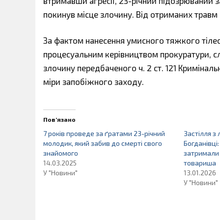
втримавши агресії, 23-річний підозрюваний з
покинув місце злочину. Від отриманих травм ч
За фактом нанесення умисного тяжкого тіле
процесуальним керівництвом прокуратури, сл
злочину передбаченого ч. 2 ст. 121 Кримінал
міри запобіжного заходу.
Пов’язано
7 років проведе за ґратами 23-річний
Застілля з
молодик, який забив до смерті свого
Богданівці:
знайомого
затримали 
14.03.2025
товариша
У "Новини"
13.01.2026
У "Новини"