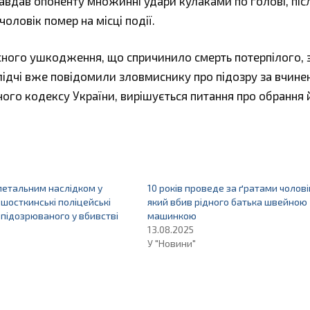
авдав опоненту множинні удари кулаками по голові, піс
оловік помер на місці події.
сного ушкодження, що спричинило смерть потерпілого, 
ідчі вже повідомили зловмиснику про підозру за вчине
ьного кодексу України, вирішується питання про обрання
 летальним наслідком у
10 років проведе за ґратами чолові
 шосткинські поліцейські
який вбив рідного батька швейною
підозрюваного у вбивстві
машинкою
13.08.2025
У "Новини"