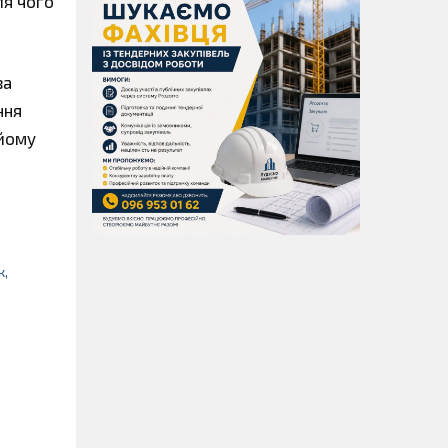
ля чого
за
ння
 йому
к,