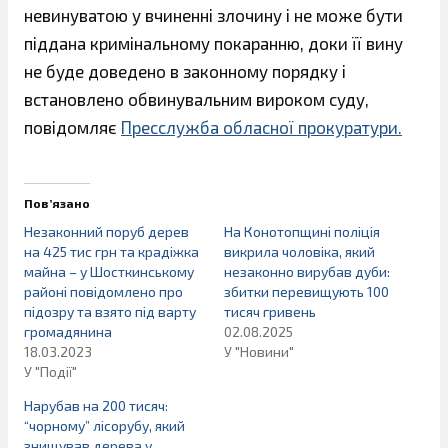
невинуватою у вчиненні злочину і не може бути
піддана кримінальному покаранню, доки її вину
не буде доведено в законному порядку і
встановлено обвинувальним вироком суду,
повідомляє
Пресслужба обласної прокуратури.
Пов’язано
Незаконний поруб дерев
На Конотопщині поліція
на 425 тис грн та крадіжка
викрила чоловіка, який
майна – у Шосткинському
незаконно вирубав дуби:
районі повідомлено про
збитки перевищують 100
підозру та взято під варту
тисяч гривень
громадянина
02.08.2025
18.03.2023
У "Новини"
У "Події"
Нарубав на 200 тисяч:
“чорному” лісорубу, який
знищував дерева у