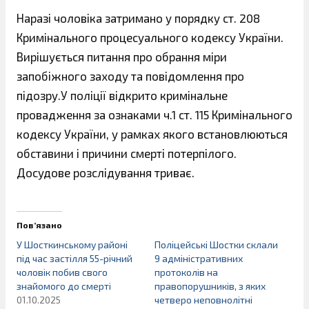
Наразі чоловіка затримано у порядку ст. 208
Кримінального процесуального кодексу України.
Вирішується питання про обрання міри
запобіжного заходу та повідомлення про
підозру.У поліції відкрито кримінальне
провадження за ознаками ч.1 ст. 115 Кримінального
кодексу України, у рамках якого встановлюються
обставини і причини смерті потерпілого.
Досудове розслідування триває.
Пов’язано
У Шосткинському районі
Поліцейські Шостки склали
під час застілля 55-річний
9 адміністративних
чоловік побив свого
протоколів на
знайомого до смерті
правопорушників, з яких
01.10.2025
четверо неповнолітні