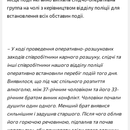
группа на чолі з керівництвом відділу поліції для
встановлення всіх обставин події.
– У ході проведення оперативно-розшукових
заходів співробітники карного розшуку, слідчі та
інші співробітники нашого відділу поліції
оперативно встановили перебіг подій того дня.
Виявилося, що під час спільного розпиття
алкоголю, між 37-річним чоловіком та його 33-
річним братом виник конфлікт. Чоловіки почали
душити один одного. Менший брат виявися
сильнішим і задушив старшого. Після чого облив
його горючою речовиною, підпалив та почав
копати яму, аби приховати сліди свого злочину.