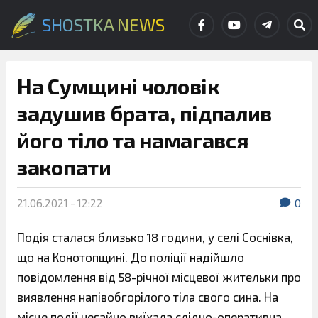
SHOSTKA NEWS
На Сумщині чоловік
задушив брата, підпалив
його тіло та намагався
закопати
21.06.2021 - 12:22
0
Подія сталася близько 18 години, у селі Соснівка,
що на Конотопщині. До поліції надійшло
повідомлення від 58-річної місцевої жительки про
виявлення напівобгорілого тіла свого сина. На
місце події негайно виїхала слідчо-оперативна