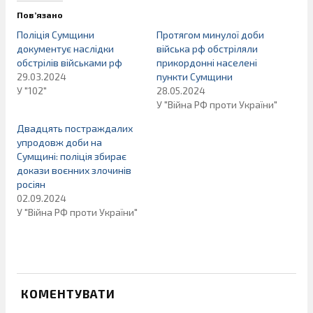
Пов’язано
Поліція Сумщини
Протягом минулої доби
документує наслідки
війська рф обстріляли
обстрілів військами рф
прикордонні населені
29.03.2024
пункти Сумщини
У "102"
28.05.2024
У "Війна РФ проти України"
Двадцять постраждалих
упродовж доби на
Сумщині: поліція збирає
докази воєнних злочинів
росіян
02.09.2024
У "Війна РФ проти України"
КОМЕНТУВАТИ