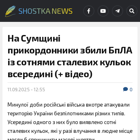
SHOSTKA NEWS
На Сумщині
прикордонники збили БпЛА
із сотнями сталевих кульок
всередині (+ відео)
11.09.2025 - 12:55
0
Минулої доби російські війська вкотре атакували
територію України безпілотниками різних типів.
Усередині одного з них було виявлено сотні
сталевих кульок, які у разі влучання в людне місце
могли б спричинити масові жертви.