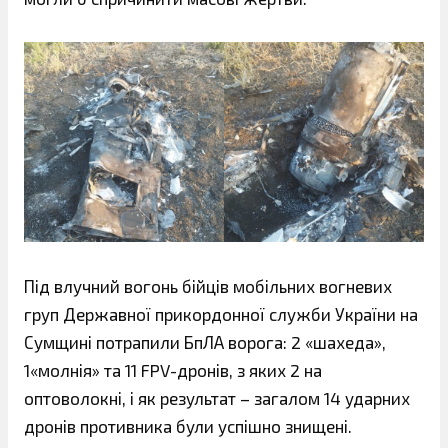
Під влучний вогонь бійців мобільних вогневих
груп Державної прикордонної служби України на
Сумщині потрапили БпЛА ворога: 2 «шахеда»,
1«молнія» та 11 FPV-дронів, з яких 2 на
оптоволокні, і як результат – загалом 14 ударних
дронів противника були успішно знищені.