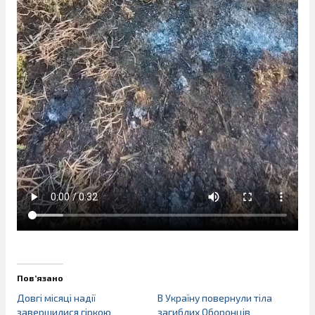
Пов’язано
Довгі місяці надії
В Україну повернули тіла
завершилися гіркою
загиблих Оборонців