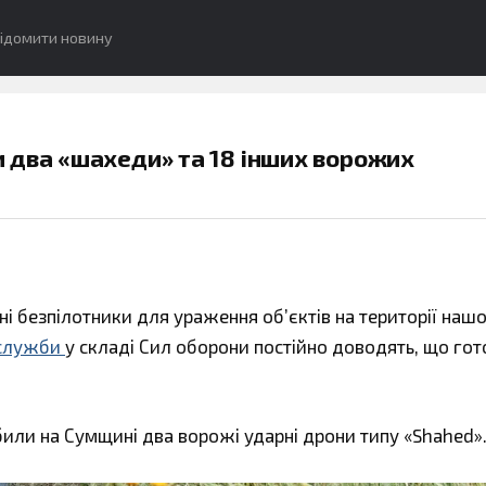
ідомити новину
 два «шахеди» та 18 інших ворожих
 безпілотники для ураження об’єктів на території нашо
служби
у складі Сил оборони постійно доводять, що гот
били на Сумщині два ворожі ударні дрони типу «Shahed»