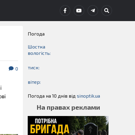
Погода
Шостка
вологість:
тиск:
0
вітер:
ї
Погода на 10 днів від
sinoptik.ua
ові
На правах реклами
.