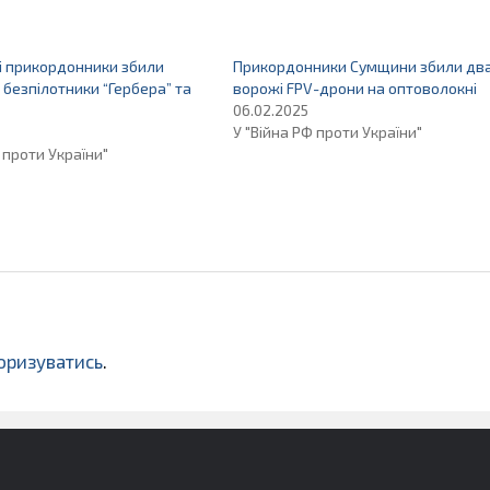
і прикордонники збили
Прикордонники Сумщини збили дв
 безпілотники “Гербера” та
ворожі FPV-дрони на оптоволокні
06.02.2025
У "Війна РФ проти України"
 проти України"
оризуватись
.