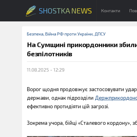
SHOSTKA NEWS
Контакти
Пов
Безпека
,
Війна РФ проти України
,
ДПСУ
На Сумщині прикордонники збили
безпілотників
11.08.2025 - 12:29
Ворог щодня продовжує застосовувати ударні
держави, однак підрозділи
Держприкордон
ефективно протидіяти цій загрозі.
Зокрема учора, бійці «Сталевого кордону», з