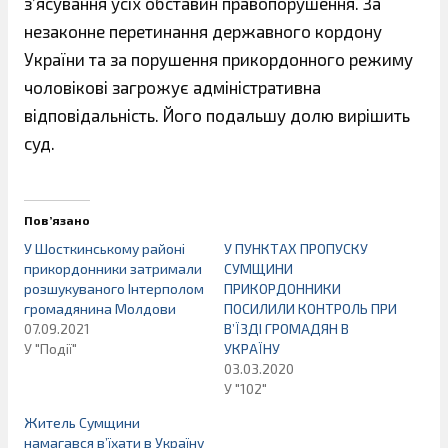
з’ясування усіх обставин правопорушення. За
незаконне перетинання державного кордону
України та за порушення прикордонного режиму
чоловікові загрожує адміністративна
відповідальність. Його подальшу долю вирішить
суд.
Пов’язано
У Шосткинському районі
У ПУНКТАХ ПРОПУСКУ
прикордонники затримали
СУМЩИНИ
розшукуваного Інтерполом
ПРИКОРДОННИКИ
громадянина Молдови
ПОСИЛИЛИ КОНТРОЛЬ ПРИ
07.09.2021
В’ЇЗДІ ГРОМАДЯН В
У "Події"
УКРАЇНУ
03.03.2020
У "102"
Житель Сумщини
намагався в’їхати в Україну