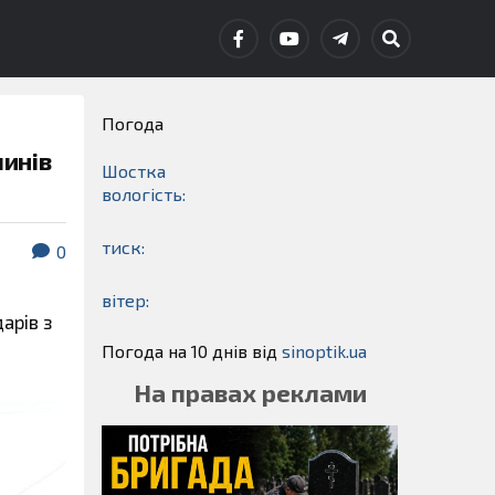
Погода
инів
Шостка
вологість:
тиск:
0
вітер:
арів з
Погода на 10 днів від
sinoptik.ua
На правах реклами