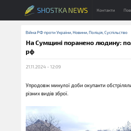
SHOSTKA NEWS
Контакти
Пов
Війна РФ проти України
,
Новини
,
Поліція
,
Суспільство
На Сумщині поранено людину: по
рф
21.11.2024 - 12:09
Упродовж минулої доби окупанти обстріляли 
різних видів зброї.