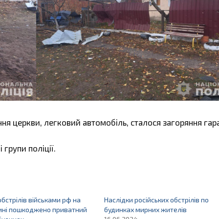
я церкви, легковий автомобіль, сталося загоряння гар
групи поліції.
обстрілів військами рф на
Наслідки російських обстрілів по
ні пошкоджено приватний
будинках мирних жителів