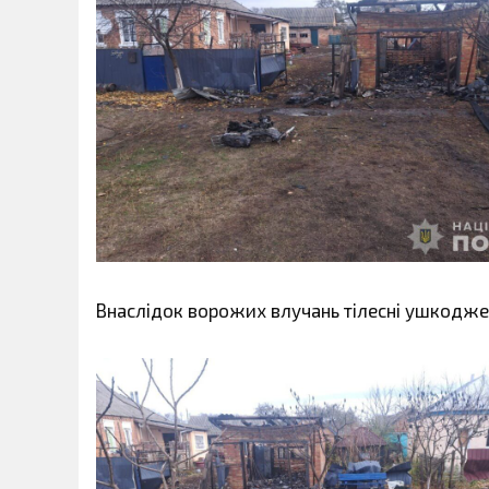
Внаслідок ворожих влучань тілесні ушкодже