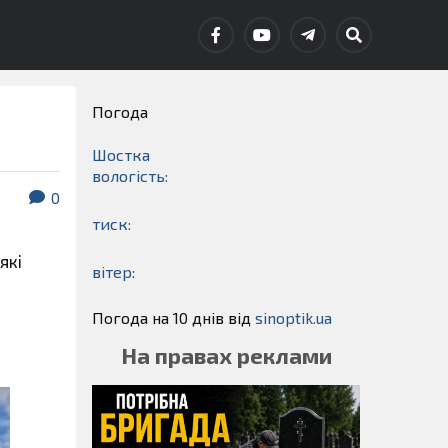
Погода
Шостка
вологість:
0
тиск:
які
вітер:
Погода на 10 днів від
sinoptik.ua
На правах реклами