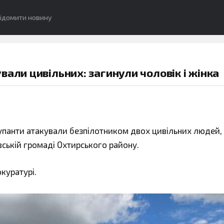
ідомити новину
али цивільних: загинули чоловік і жінка
окупанти атакували безпілотником двох цивільних людей, 
ській громаді Охтирського району.
куратурі.