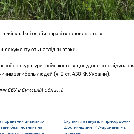
а жінка. Їхні особи наразі встановлюються.
и документують наслідки атаки.
асної прокуратури здійснюється досудове розслідування
нив загибель людей (ч. 2 ст. 438 КК України).
я СБУ в Сумській області.
а поранення цивільних
Окупанти атакували прикордоння
атаки безпілотника на
Шосткинщини FPV-дронами – є
ну громаду Сумщини –
поранені