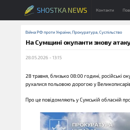
SHOSTKA NEWS
Контакти
Пов
Війна РФ проти України
,
Прокуратура
,
Суспільство
На Сумщині окупанти знову атакув
28.05.2026 - 13:15
28 травня, близько 08:00 годині, російські 
рухалися польовою дорогою у Великописарів
Про це повідомляють у Сумській обласній про