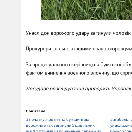
Унаслідок ворожого удару загинули чоловік т
Прокурори спільно з іншими правоохоронцям
За процесуального керівництва Сумської обл
фактом вчинення воєнного злочину, що спричи
Досудове розслідування проводить Управлінн
Пов’язано
З початку жовтня на Сумщині від
Загибель т
ворожих атак загинули 5 цивільних,
унаслідок 
ще 44 отримали поранення, серед них
прикордон