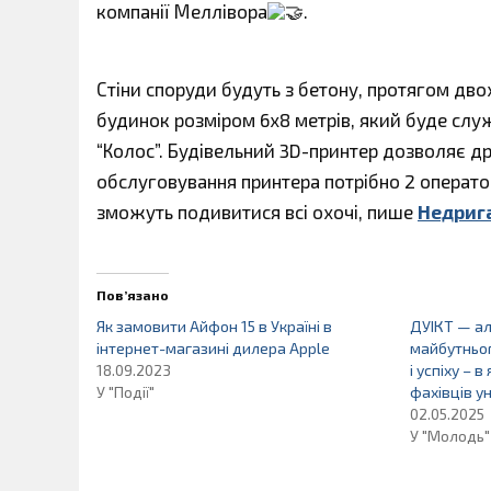
компанії Меллівора
.
Стіни споруди будуть з бетону, протягом дво
будинок розміром 6х8 метрів, який буде сл
“Колос”. Будівельний 3D-принтер дозволяє д
обслуговування принтера потрібно 2 операто
зможуть подивитися всі охочі, пише
Недрига
Пов’язано
Як замовити Айфон 15 в Україні в
ДУІКТ — а
інтернет-магазині дилера Apple
майбутньог
18.09.2023
і успіху – 
У "Події"
фахівців у
02.05.2025
У "Молодь"