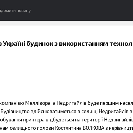
ідомити новину
Україні будинок з використанням техноло
і компанією Меллівора, а Недригайлів буде першим насе
к.Будівництво здійснюватиметься в селищі Недригайлів 
бування принтера відбудеться на території Недригайлі
синам селищного голови Костянтина ВОЛКОВА з керівниц