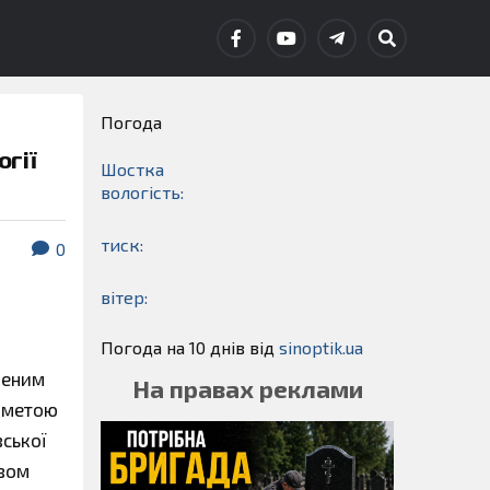
Погода
гії
Шостка
вологість:
тиск:
0
вітер:
Погода на 10 днів від
sinoptik.ua
леним
На правах реклами
з метою
вської
твом