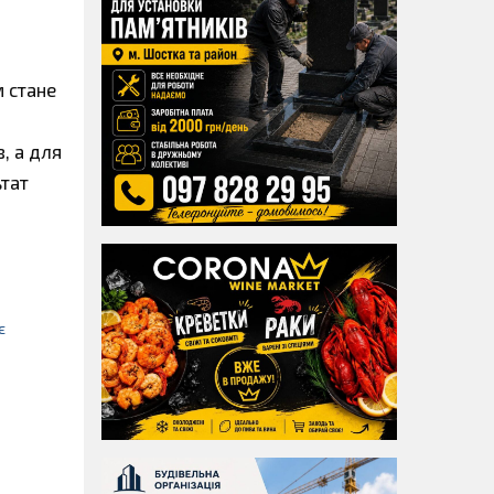
м стане
, а для
ьтат
є