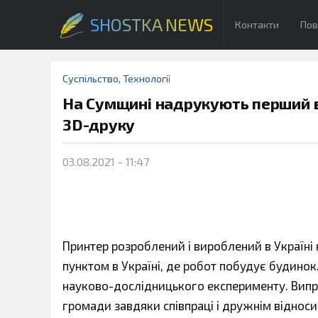
SHOSTKA NEWS
Контакти
Пов
Суспільство
,
Технології
На Сумщині надрукують перший в 
3D-друку
03.08.2021 - 11:47
Принтер розроблений і вироблений в Україн
пунктом в Україні, де робот побудує будино
науково-дослідницького експерименту. Випро
громади завдяки співпраці і дружнім відно