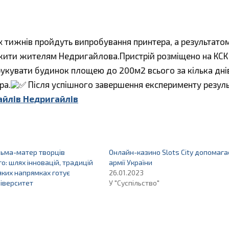
х тижнів пройдуть випробування принтера, а результато
ужити жителям Недригайлова.Пристрій розміщено на КСК
рукувати будинок площею до 200м2 всього за кілька днів
ра.
Після успішного завершення експерименту резул
йлів Недригайлів
льма-матер творців
Онлайн-казино Slots City допомага
о: шлях інновацій, традицій
армії України
в яких напрямках готує
26.01.2023
ніверситет
У "Суспільство"