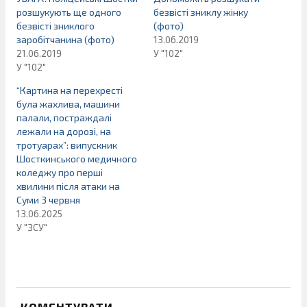
розшукують ще одного
безвісті зниклу жінку
безвісті зниклого
(фото)
заробітчанина (фото)
13.06.2019
21.06.2019
У "102"
У "102"
“Картина на перехресті
була жахлива, машини
палали, постраждалі
лежали на дорозі, на
тротуарах”: випускник
Шосткинського медичного
коледжу про перші
хвилини після атаки на
Суми 3 червня
13.06.2025
У "ЗСУ"
КОМЕНТУВАТИ