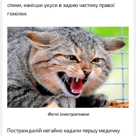
спини, нанісши укуси в задню частину правої
гомілки.
Фото ілюстративне
Постраждалій негайно надали першу медичну