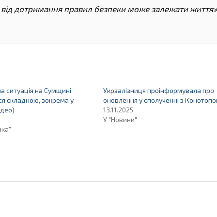
І від дотримання правил безпеки може залежати життя»
а ситуація на Сумщині
Укрзалізниця проінформувала про
я складною, зокрема у
оновлення у сполученні з Конотоп
ідео)
13.11.2025
У "Новини"
ика"