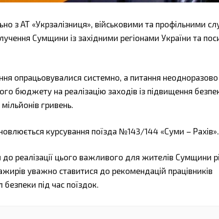
льно з АТ «Укрзалізниця», військовими та профільними 
лучення Сумщини із західними регіонами України та по
шення опрацьовувалися системно, а питання неодноразово
ого бюджету на реалізацію заходів із підвищення безпе
мільйонів гривень.
ідновлюється курсування поїзда №143/144 «Суми – Рахів».
я до реалізації цього важливого для жителів Сумщини р
ажирів уважно ставитися до рекомендацій працівників
 безпеки під час поїздок.