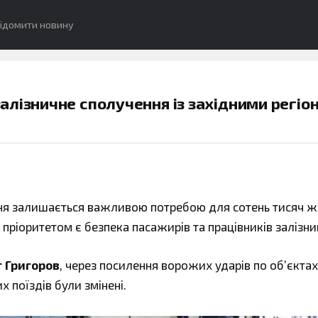
ідомити новину
алізничне сполучення із західними регіо
ня залишається важливою потребою для сотень тисяч ж
пріоритетом є безпека пасажирів та працівників залізниц
г Григоров
, через посилення ворожих ударів по об’єктах
 поїздів були змінені.