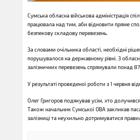
Сумська обласна військова адміністрація спі
працювала над тим, аби відновити пряме спо
безпекову складову перевезень.
За словами очільника області, необхідні рі
порушувалося на державному рівні. З обласн
залізничних перевезень спрямували понад 87 
У результаті проведеної роботи з 1 червня в
Олег Григоров подякував усім, хто долучивс
Також начальник Сумської ОВА закликав пас
залізниці та неухильно дотримуватися правил