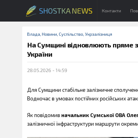
SHOSTKA NEWS
Контакти
Пов
Влада
,
Новини
,
Суспільство
,
Укрзалізниця
На Сумщині відновлюють пряме з
України
28.05.2026 - 14:59
Для Сумщини стабільне залізничне сполучен
Водночас в умовах постійних російських атак 
Як повідомив
начальник Сумської ОВА Оле
залізничної інфраструктури маршрути окремих