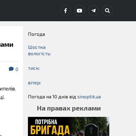
Погода
нами
Шостка
вологість:
тиск:
0
вітер:
ителів.
Погода на 10 днів від
sinoptik.ua
і.
На правах реклами