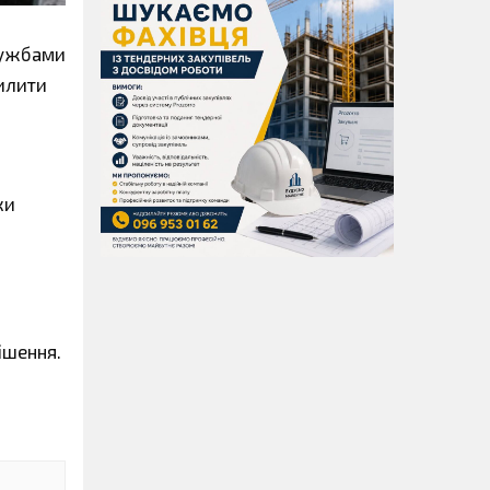
службами
силити
ки
ішення.