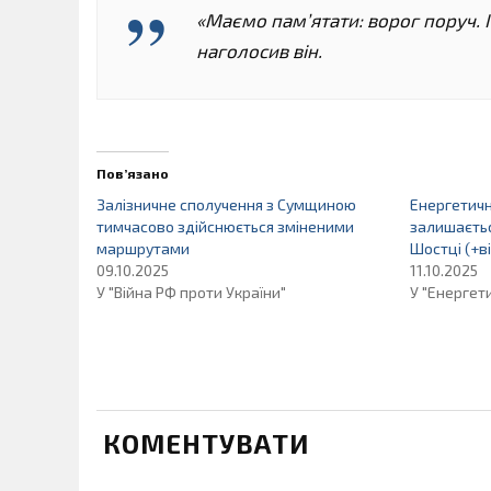
«Маємо пам’ятати: ворог поруч. 
наголосив він.
Пов’язано
Залізничне сполучення з Сумщиною
Енергетичн
тимчасово здійснюється зміненими
залишаєтьс
маршрутами
Шостці (+в
09.10.2025
11.10.2025
У "Війна РФ проти України"
У "Енергет
КОМЕНТУВАТИ