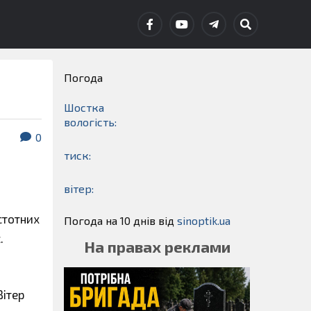
Погода
Шостка
вологість:
0
тиск:
вітер:
стотних
Погода на 10 днів від
sinoptik.ua
.
На правах реклами
Вітер