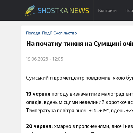
SHOSTKA NEWS
Контакти
Пов
Погода
,
Події
,
Суспільство
На початку тижня на Сумщині очі
19.06.2023 - 12:05
Сумський гідрометцентр повідомив, якою буд
19 червня
погоду визначатиме малоградієнтне
опадів, вдень місцями невеликий короткочасн
Температура повітря вночі +14..+19°, вдень +24
20 червня:
хмарно з проясненнями, вночі не