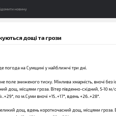
ідомити новину
куються дощі та грози
е погода на Сумщині у найближчі три дні.
 поле зниженого тиску. Мінлива хмарність, вночі без і
ий дощ, місцями гроза. Вітер південно-східний, 5-10 м/с
..+29°, по м.Суми вночі +15..+17°, вдень +26..+28°.
великий дощ, вдень короткочасний дощ, місцями гроза. 