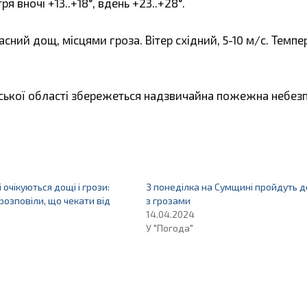
я вночі +13..+18°, вдень +23..+28°.
ний дощ, місцями гроза. Вітер східний, 5-10 м/с. Темпе
умської області збережеться надзвичайна пожежна небезп
очікуються дощі і грози:
З понеділка на Сумщині пройдуть д
розповіли, що чекати від
з грозами
14.04.2024
У "Погода"