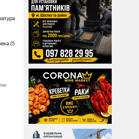
ратура
ека (5
ощі