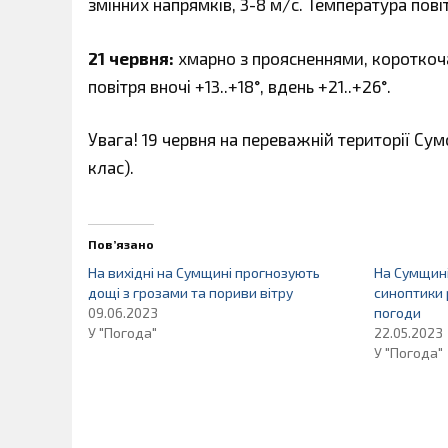
змінних напрямків, 3-8 м/с. Температура повітр
21 червня:
хмарно з проясненнями, короткочас
повітря вночі +13..+18°, вдень +21..+26°.
Увага! 19 червня на переважній території С
клас).
Пов’язано
На вихідні на Сумщині прогнозують
На Сумщині 
дощі з грозами та пориви вітру
синоптики 
09.06.2023
погоди
У "Погода"
22.05.2023
У "Погода"