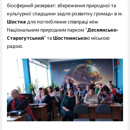
біосферний резерват: збереження природної та
культурної спадщини задля розвитку громад» в м.
Шостка
для поглиблення співпраці між
Національним природним парком “
Деснянсько-
Старогутський
” та
Шосткинсько
ю міською
радою.