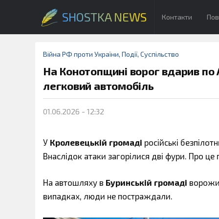
SHOSTKA NEWS
Контакти
Пов
Війна РФ проти України
,
Події
,
Суспільство
На Конотопщині ворог вдарив по 
легковий автомобіль
01.06.2026 - 12:32
У
Кролевецькій громаді
російські безпілотн
Внаслідок атаки загорілися дві фури. Про це
На автошляху в
Буринській громаді
ворожий
випадках, люди не постраждали.