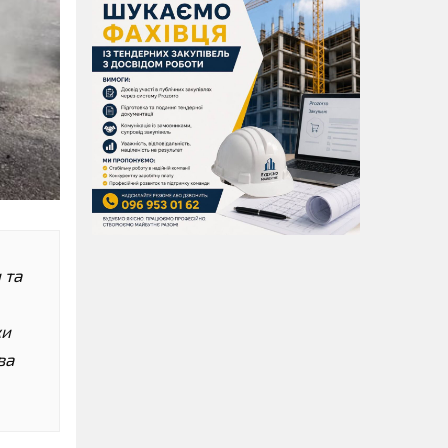
 та
ки
ва