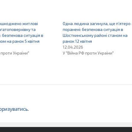
пошкоджено житлові
Одна людина загинула, ще п’ятеро 
агатоповерхівку та
поранені: безпекова ситуація в
: безпекова ситуація в
Шосткинському районі станом на
ном на ранок 5 квітня
ранок 12 квітня
12.04.2026
 проти України"
У "Війна РФ проти України"
оризуватись
.