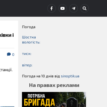
Погода
івки і
Шостка
вологість:
тиск:
0
вітер:
танції.
Погода на 10 днів від
sinoptik.ua
На правах реклами