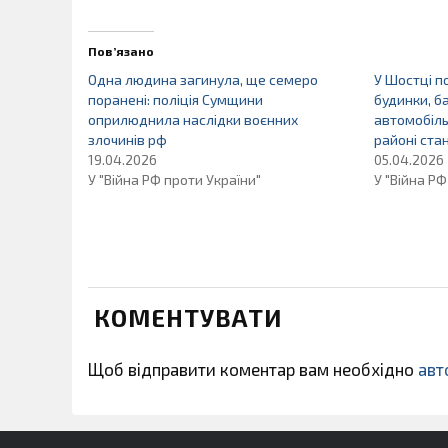
Пов’язано
Одна людина загинула, ще семеро
У Шостці 
поранені: поліція Сумщини
будинки, б
оприлюднила наслідки воєнних
автомобіль
злочинів рф
районі ста
19.04.2026
05.04.2026
У "Війна РФ проти України"
У "Війна РФ
КОМЕНТУВАТИ
Щоб відправити коментар вам необхідно
авт