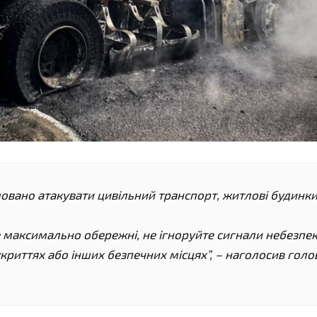
овано атакувати цивільний транспорт, житлові будинки
те максимально обережні, не ігноруйте сигнали небезпе
криттях або інших безпечних місцях”, – наголосив голо