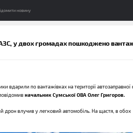
ідомити новину
АЗС, у двох громадах пошкоджено вантаж
ики вдарили по вантажівках на території автозаправної с
 повідомив
начальник Сумської ОВА Олег Григоров.
 дрон влучив у легковий автомобіль. На щастя, в обох