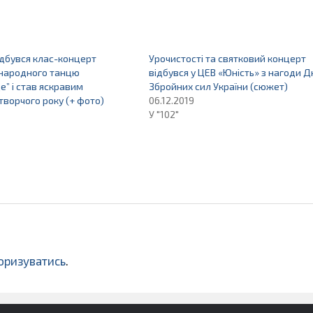
ідбувся клас-концерт
Урочистості та святковий концерт
народного танцю
відбувся у ЦЕВ «Юність» з нагоди Д
” і став яскравим
Збройних сил України (сюжет)
творчого року (+ фото)
06.12.2019
У "102"
оризуватись
.