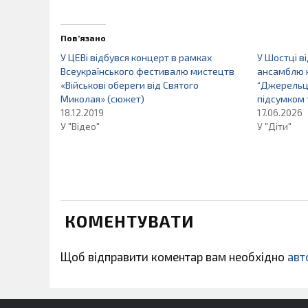
Пов’язано
У ЦЕВі відбувся концерт в рамках
У Шостці в
Всеукраїнського фестивалю мистецтв
ансамблю 
«Військові обереги від Святого
“Джерельце
Миколая» (сюжет)
підсумком 
18.12.2019
17.06.2026
У "Відео"
У "Діти"
КОМЕНТУВАТИ
Щоб відправити коментар вам необхідно
авт