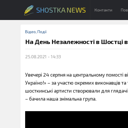
SHOSTKA NEWS
Контакти
Пов
Відео
,
Події
На День Незалежності в Шостці 
25.08.2021 - 14:33
Увечері 24 серпня на центральному помості в
Україно!» – за участю окремих виконавців та
шосткинські артисти створювали для глядачів
– бачила наша знімальна група.