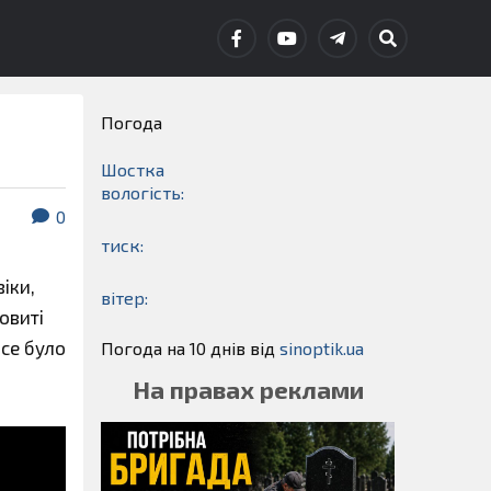
Погода
Шостка
вологість:
0
тиск:
іки,
вітер:
овиті
все було
Погода на 10 днів від
sinoptik.ua
На правах реклами