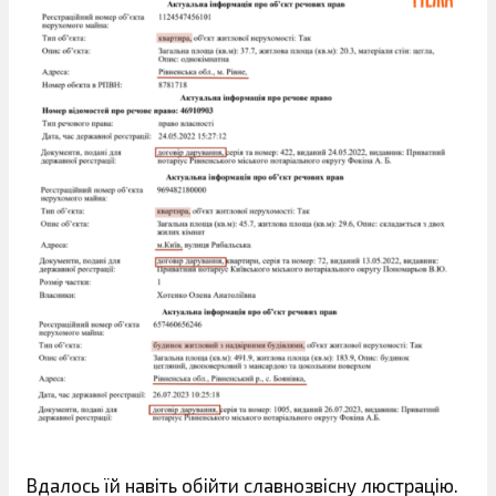
Вдалось їй навіть обійти славнозвісну люстрацію.