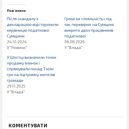
Пов’язано
Після скандалу з
Гроші за «лояльність» під
декларацією відсторонили
час перевірки: на Сумщині
керівницю податкової
викрито двох працівників
Сумщини
податкової
24.10.2024
06.08.2026
У "Новини"
У "Влада"
У Шостці визначили точки
продажу ялинок і
спрямували понад 7 млн
грн на підтримку жителів
громади
29.11.2025
У "Влада"
КОМЕНТУВАТИ