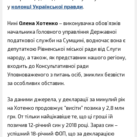
у
колонці Української правди
.
Нині
Олена Хотенко
– виконувачка обов’язків
начальника Головного управління Державної
податкової служби на Сумщині, водночас вона є
депутаткою Рівненської міської ради від Слуги
народу, а також, як представник нашого регіону,
входить до Консультативної ради
Уповноваженого з питань осіб, зниклих безвісти
за особливих обставин.
За даними джерела, у декларації за минулий рік
на Хотенко продовжує “висіти” позика у 2,8 млн
грн. От тільки найцікавіше те, що ці гроші їй
позичив 12-річний син у 2018 році. Зараз син –
успішний 18-річний ФОП, що за декларацією