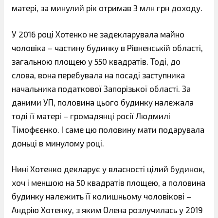
матері, за минулий рік отримав 3 млн грн доходу.
У 2016 році Хотенко не задекларувала майно
чоловіка – частину будинку в Рівненській області,
загальною площею у 550 квадратів. Тоді, до
слова, вона перебувала на посаді заступника
начальника податкової Запорізької області. За
даними УП, половина цього будинку належала
тоді її матері – громадянці росії Людмилі
Тімофєєнко. І саме цю половину мати подарувала
доньці в минулому році.
Нині Хотенко декларує у власності цілий будинок,
хоч і меншою на 50 квадратів площею, а половина
будинку належить її колишньому чоловікові –
Андрію Хотенку, з яким Олена розлучилась у 2019