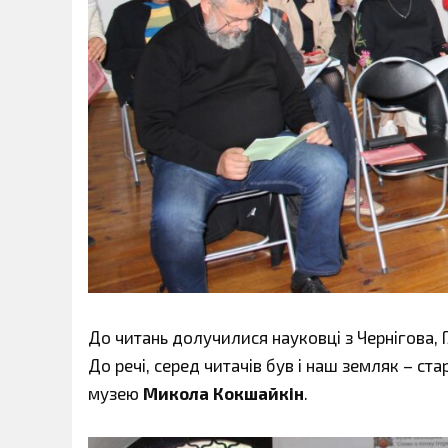
До читань долучилися науковці з Чернігова, 
До речі, серед читачів був і наш земляк – с
музею
Микола Кокшайкін
.