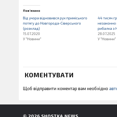
Пов’язано
Від учора відновився рух приміського
44 тисяч г
потягу до Новгорода-Сіверського
незаконно 
(розклад)
рибалка з
15.07.2020
28.07.2025
У "Новини"
У "Новини"
КОМЕНТУВАТИ
Щоб відправити коментар вам необхідно
авт
© 2026
SHOSTKA NEWS