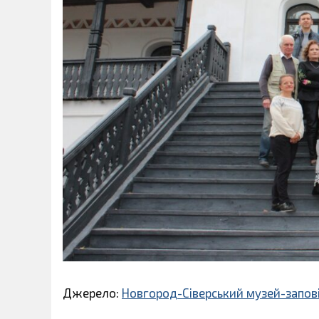
Джерело:
Новгород-Сіверський музей-запові