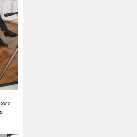
кого.
го