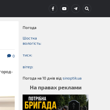
Погода
Шостка
вологість:
тиск:
0
вітер:
вгород-
Погода на 10 днів від
sinoptik.ua
На правах реклами