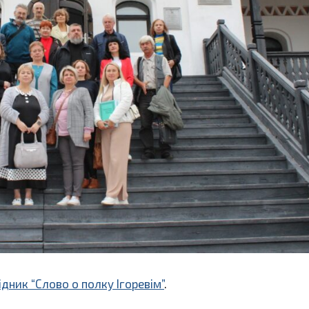
дник “Слово о полку Ігоревім”
.