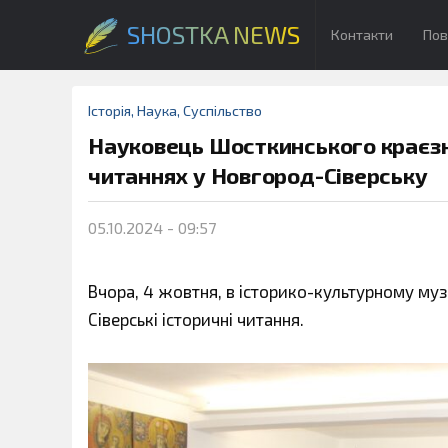
SHOSTKA NEWS
Контакти
Пов
Історія
,
Наука
,
Суспільство
Науковець Шосткинського краєзн
читаннях у Новгород-Сіверську
05.10.2024 - 09:57
Вчора, 4 жовтня, в історико-культурному муз
Сіверські історичні читання.