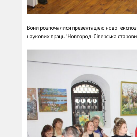
Вони розпочалися презентацією нової експозиці
наукових праць “Новгород-Сіверська старови