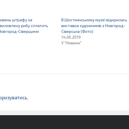
ривень штрафу за
В Шосткинському музеї відкрилась
виловлену рибу сплатить
виставка художників з Новгород-
 Новгород-Сіверщини
Сіверська (Фото)
14.06.2019
У "Новини"
оризуватись
.