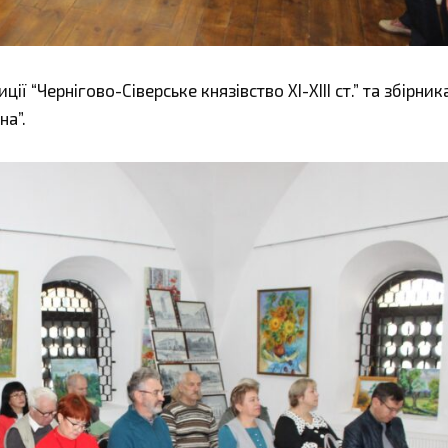
ї “Чернігово-Сіверське князівство ХІ-ХІІІ ст.” та збірник
на”.