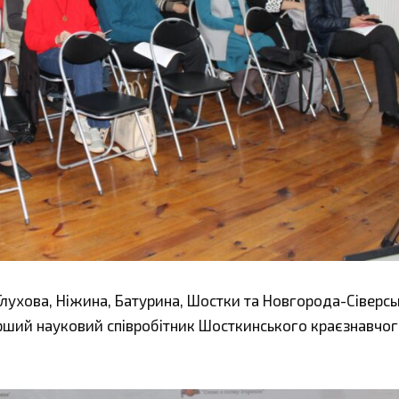
Глухова, Ніжина, Батурина, Шостки та Новгорода-Сіверсь
тарший науковий співробітник Шосткинського краєзнавчо