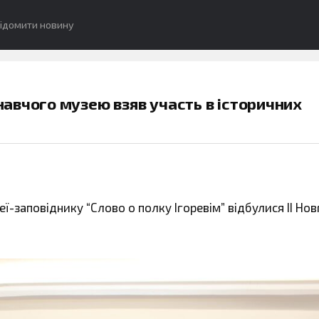
ідомити новину
авчого музею взяв участь в історичних
еї-заповіднику “Слово о полку Ігоревім” відбулися ІІ Но