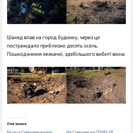
Шахед впав на город будинку, через це
постраждало приблизно десять осель.
Пошкодження незначні, здебільшого вибиті вікна.
Пов’язано
Бігун із Сумщини вдало
На Сумщині на СOVID-19