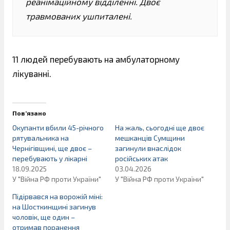
реанімаційному відділенні. Двоє
травмованих ушпиталені.
11 людей перебувають на амбулаторному
лікуванні.
Пов’язано
Окупанти вбили 45-річного
На жаль, сьогодні ще двоє
рятувальника на
мешканців Сумщини
Чернігівщині, ще двоє –
загинули внаслідок
перебувають у лікарні
російських атак
18.09.2025
03.04.2026
У "Війна РФ проти України"
У "Війна РФ проти України"
Підірвався на ворожій міні:
на Шосткинщині загинув
чоловік, ще один –
отримав поранення