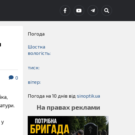
Погода
и
Шостка
вологість:
тиск:
0
вітер:
Погода на 10 днів від
sinoptik.ua
ка,
атури.
На правах реклами
 у