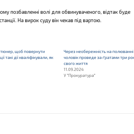
ому позбавленні волі для обвинуваченого, відтак буде
танції. На вирок суду він чекав під вартою.
-тюнер, щоб повернути
Через необережність на полюванні
ції такі дії кваліфікували, як
чоловік проведе за ґратами три ро
свого життя
11.09.2024
У "Прокуратура"