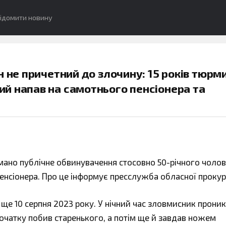
ідомити новину
н не причетний до злочину: 15 років тюрм
й напав на самотнього пенсіонера та
но публічне обвинувачення стосовно 50-річного чолові
енсіонера. Про це інформує пресслужба обласної прокур
 ще 10 серпня 2023 року. У нічний час зловмисник проник
очатку побив старенького, а потім ще й завдав ножем