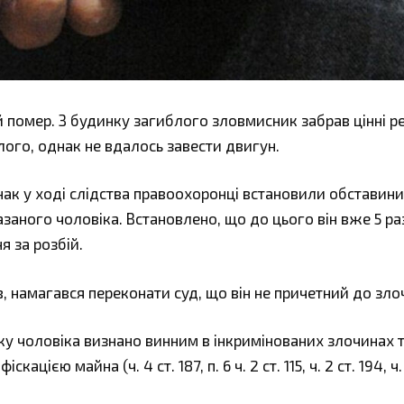
 помер. З будинку загиблого зловмисник забрав цінні ре
ого, однак не вдалось завести двигун.
ак у ході слідства правоохоронці встановили обставини
заного чоловіка. Встановлено, що до цього він вже 5 ра
я за розбій.
, намагався переконати суд, що він не причетний до зло
ку чоловіка визнано винним в інкримінованих злочинах 
цією майна (ч. 4 ст. 187, п. 6 ч. 2 ст. 115, ч. 2 ст. 194, ч. 