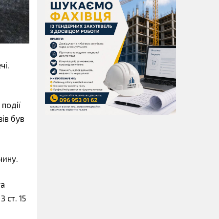
чі.
 події
зів був
чину.
та
3 ст. 15