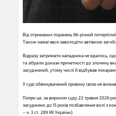
Від отриманих поранень 86-річний потерпілий
Також намагався заволодіти автівкою загибл
Відразу затримати нападника не вдалось, одн
та зібрали докази причетності до злочину вка
засуджений, утому числі й відбував покаранн
У суді обвинувачений провину свою не визнав
Попри це, за вироком суду 22 травня 2026 ро
засуджено до 15 років позбавлення волі з конфіска
– ч. 3 ст. 289 КК України).