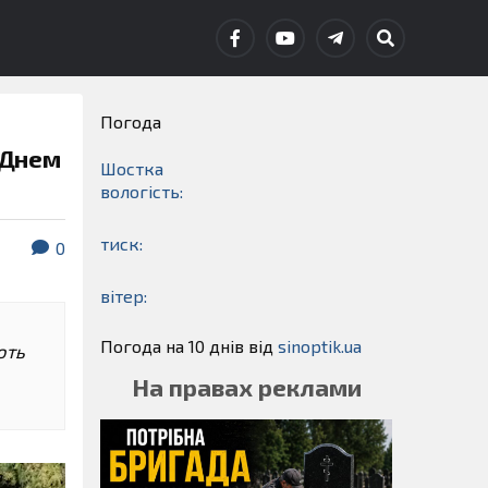
Погода
 Днем
Шостка
вологість:
тиск:
0
вітер:
Погода на 10 днів від
sinoptik.ua
ють
На правах реклами