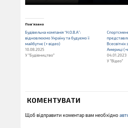
Пов’язано
Будівельна компанія “Н.О.В.А”:
Спортсмен
відновлюємо Україну та будуємо її
представля
майбутнє (+ відео)
Всесвітніх 
10.08.2025
Америці (+
У "Будівництво"
04.01.2023
У "Відео"
КОМЕНТУВАТИ
Щоб відправити коментар вам необхідно
авт