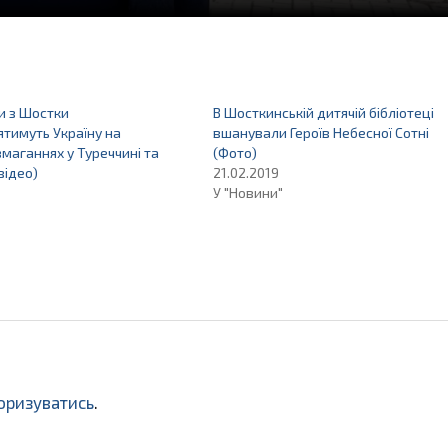
и з Шостки
В Шосткинській дитячій бібліотеці
тимуть Україну на
вшанували Героїв Небесної Сотні
змаганнях у Туреччині та
(Фото)
відео)
21.02.2019
У "Новини"
оризуватись
.