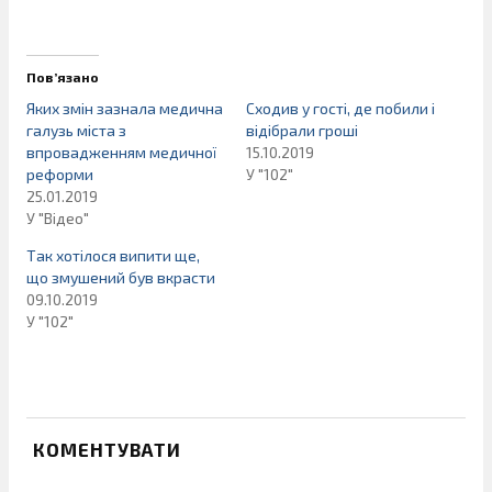
Пов’язано
Яких змін зазнала медична
Сходив у гості, де побили і
галузь міста з
відібрали гроші
впровадженням медичної
15.10.2019
реформи
У "102"
25.01.2019
У "Відео"
Так хотілося випити ще,
що змушений був вкрасти
09.10.2019
У "102"
КОМЕНТУВАТИ