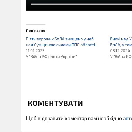
Пов’язано
П’ять ворожих БпЛА знищено у небі
Вночі над 
над Сумщиною силами ППО області
БпЛА, у то
11.01.2025
08.12.2024
У "Війна РФ проти України"
У "Війна РФ
КОМЕНТУВАТИ
Щоб відправити коментар вам необхідно
авт