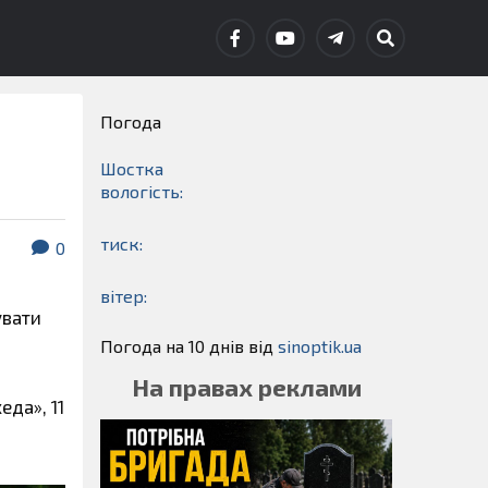
Погода
Шостка
вологість:
тиск:
0
вітер:
увати
Погода на 10 днів від
sinoptik.ua
На правах реклами
да», 11