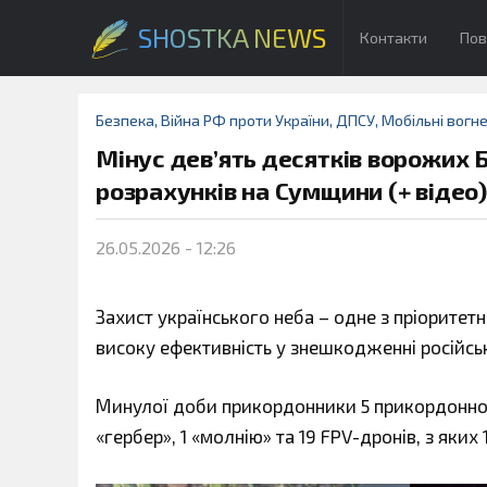
SHOSTKA NEWS
Контакти
Пов
Безпека
,
Війна РФ проти України
,
ДПСУ
,
Мобільні вогне
Мінус дев’ять десятків ворожих 
розрахунків на Сумщини (+ відео)
26.05.2026 - 12:26
Захист українського неба – одне з пріорите
високу ефективність у знешкодженні російсь
Минулої доби прикордонники 5 прикордонног
«гербер», 1 «молнію» та 19 FPV-дронів, з як