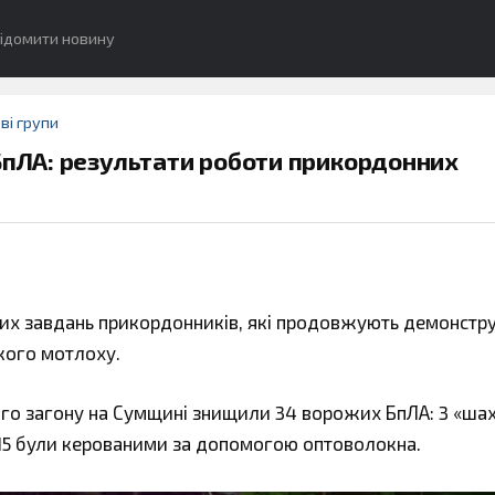
ідомити новину
ві групи
БпЛА: результати роботи прикордонних
тних завдань прикордонників, які продовжують демонстр
кого мотлоху.
о загону на Сумщині знищили 34 ворожих БпЛА: 3 «шахе
их 15 були керованими за допомогою оптоволокна.