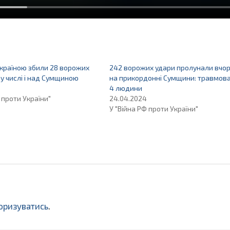
Україною збили 28 ворожих
242 ворожих удари пролунали вчо
му числі і над Сумщиною
на прикордонні Сумщини: травмова
4 людини
 проти України"
24.04.2024
У "Війна РФ проти України"
оризуватись
.