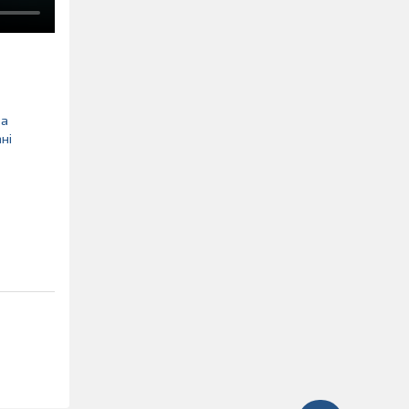
ра
ні