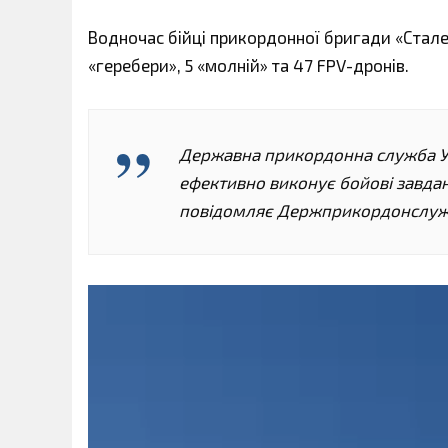
Водночас бійці прикордонної бригади «Сталев
«геребери», 5 «молній» та 47 FPV-дронів.
Державна прикордонна служба Ук
ефективно виконує бойові завдання
повідомляє Держприкордонслужб