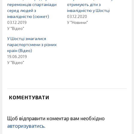
переможців спартакіади
отримують діти з
серед людей з
інвалідністю у Шостці
інвалідністю (сюжет)
03.12.2020
03.12.2019
У "Новини"
У "Відео"
У Шостці змагалися
параспортсмени з різних
країн (Відео)
19.06.2019
У "Відео"
КОМЕНТУВАТИ
Щоб відправити коментар вам необхідно
авторизуватись
.