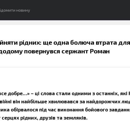
ідомити новину
йняти рідних: ще одна болюча втрата дл
 додому повернувся сержант Роман
се добре…» – ці слова стали одними з останніх, які
а війні він найбільше хвилювався за найдорожчих лю
ка обірвалося під час виконання бойового завданн
серцях рідних, друзів та земляків.