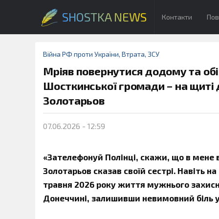
SHOSTKA NEWS
Контакти
Пов
Війна РФ проти України
,
Втрата
,
ЗСУ
Мріяв повернутися додому та обі
Шосткинської громади – на щиті
Золотарьов
07.06.2026 - 12:59
«Зателефонуй Полінці, скажи, що в мене в
Золотарьов сказав своїй сестрі. Навіть н
травня 2026 року життя мужнього захисни
Донеччині, залишивши невимовний біль у 