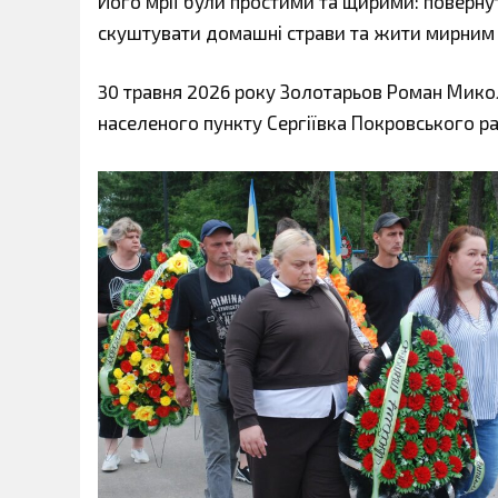
Його мрії були простими та щирими: повернут
скуштувати домашні страви та жити мирним 
30 травня 2026 року Золотарьов Роман Мико
населеного пункту Сергіївка Покровського р