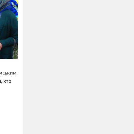
риським,
, хто