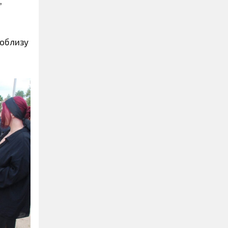
,
поблизу