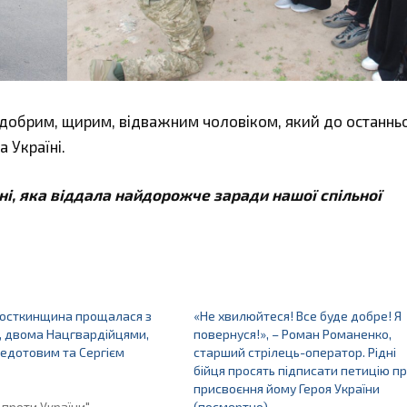
 добрим, щирим, відважним чоловіком, який до останнь
 Україні.
ні, яка віддала найдорожче заради нашої спільної
Шосткинщина прощалася з
«Не хвилюйтеся! Все буде добре! Я
, двома Нацгвардійцями,
повернуся!», – Роман Романенко,
едотовим та Сергієм
старший стрілець-оператор. Рідні
бійця просять підписати петицію п
присвоєння йому Героя України
 проти України"
(посмертно)