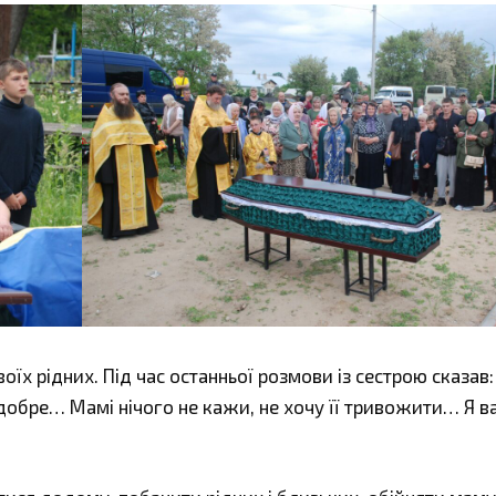
воїх рідних. Під час останньої розмови із сестрою сказав:
добре… Мамі нічого не кажи, не хочу її тривожити… Я в