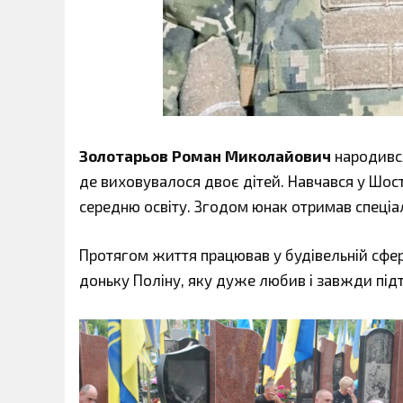
Золотарьов Роман Миколайович
народився
де виховувалося двоє дітей. Навчався у Шос
середню освіту. Згодом юнак отримав спеці
Протягом життя працював у будівельній сфе
доньку Поліну, яку дуже любив і завжди під