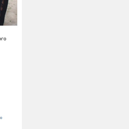
ого
ро