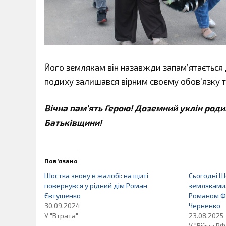
Його землякам він назавжди запам’ятається
подиху залишався вірним своєму обов’язку та
Вічна пам’ять Герою! Доземний уклін роди
Батьківщини!
Пов’язано
Шостка знову в жалобі: на щиті
Сьогодні 
повернувся у рідний дім Роман
земляками
Євтушенко
Романом Ф
30.09.2024
Черненко
У "Втрата"
23.08.2025
У "Війна РФ