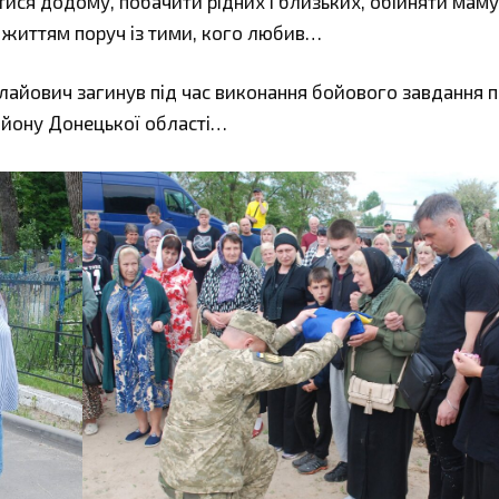
ися додому, побачити рідних і близьких, обійняти маму
життям поруч із тими, кого любив…
лайович загинув під час виконання бойового завдання 
айону Донецької області…