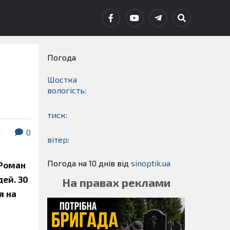
Погода
я
Шостка
вологість:
тиск:
0
вітер:
Погода на 10 днів від
sinoptik.ua
 Роман
дей. 30
На правах реклами
я на