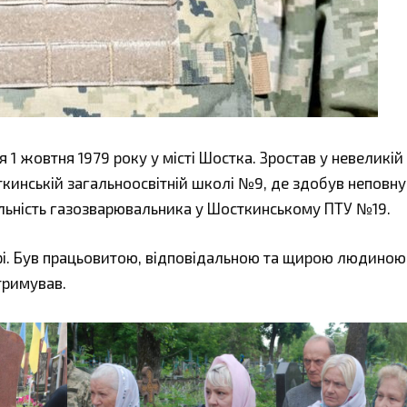
 1 жовтня 1979 року у місті Шостка. Зростав у невеликій
ткинській загальноосвітній школі №9, де здобув неповну
альність газозварювальника у Шосткинському ПТУ №19.
рі. Був працьовитою, відповідальною та щирою людиною
тримував.