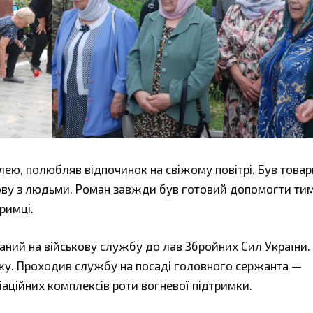
лею, полюбляв відпочинок на свіжому повітрі. Був това
мову з людьми. Роман завжди був готовий допомогти тим
римці.
аний на військову службу до лав Збройних Сил України.
ку. Проходив службу на посаді головного сержанта —
іаційних комплексів роти вогневої підтримки.