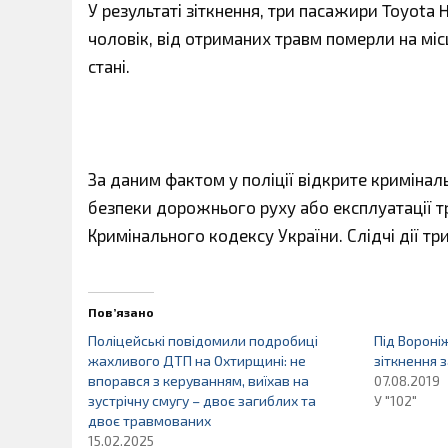
У результаті зіткнення, три пасажири Toyota H
чоловік, від отриманих травм померли на міс
стані.
За даним фактом у поліції відкрите кримінал
безпеки дорожнього руху або експлуатації т
Кримінального кодексу України. Слідчі дії тр
Пов’язано
Поліцейські повідомили подробиці
Під Вороні
жахливого ДТП на Охтирщині: не
зіткнення 
впорався з керуванням, виїхав на
07.08.2019
зустрічну смугу – двоє загиблих та
У "102"
двоє травмованих
15.02.2025