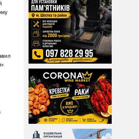
й
ому
равил
и»
я
и