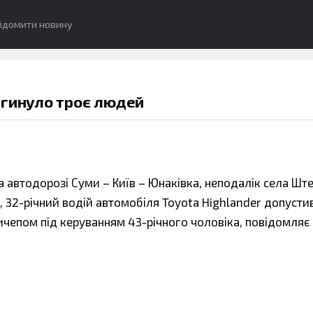
ідомити новину
агинуло троє людей
а автодорозі Суми – Київ – Юнаківка, неподалік села Ште
, 32-річний водій автомобіля Toyota Highlander допусти
ичепом під керуванням 43-річного чоловіка, повідомляє 