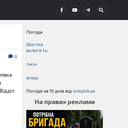
Погода
Шостка
вологість:
0
тиск:
півка.
вітер:
в
Відділ
Погода на 10 днів від
sinoptik.ua
На правах реклами