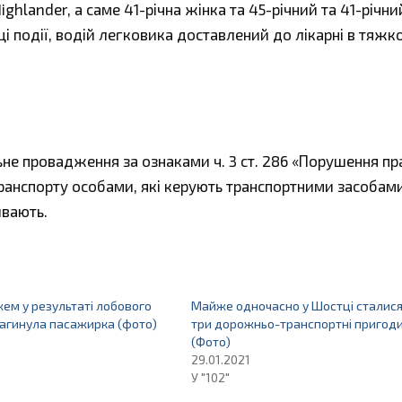
ighlander, а саме 41-річна жінка та 45-річний та 41-річни
ці події, водій легковика доставлений до лікарні в тяжк
ьне провадження за ознаками ч. 3 ст. 286 «Порушення п
ранспорту особами, які керують транспортними засобам
ивають.
жем у результаті лобового
Майже одночасно у Шостці сталис
загинула пасажирка (фото)
три дорожньо-транспортні пригод
(Фото)
29.01.2021
У "102"