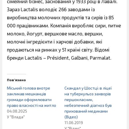
сімейний бізнес, заснований у 1933 році в Лавалі.
Зараз Lactalis володіє 266 заводами із
виробництва молочних продуктів та сирів із 85
000 працівниками. Компанія виробляє сири, питне
молоко, йогурт, вершкове масло, вершки,
молочні інгредієнти і харчові добавки, які
продаються на ринках у 51 країні світу. Відомі
бренди Lactalis – Président, Galbani, Parmalat.
Пов’язано
Міський голова вкотре
Скандал у Шостці: в ліцеї
закликав мешканців
на туберкульоз захворів
громади оформлювати
першокласник,
право власності на житло
небезпечний діагноз був
04.08.2025
прихований медиками
У "Влада"
(Відео)
11.06.2019
У "Відео"