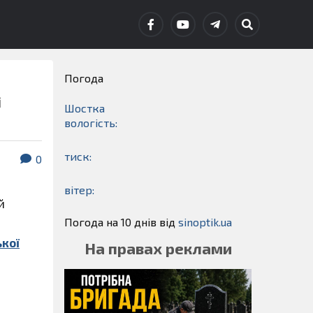
Погода
і
Шостка
вологість:
тиск:
0
вітер:
й
Погода на 10 днів від
sinoptik.ua
ької
На правах реклами