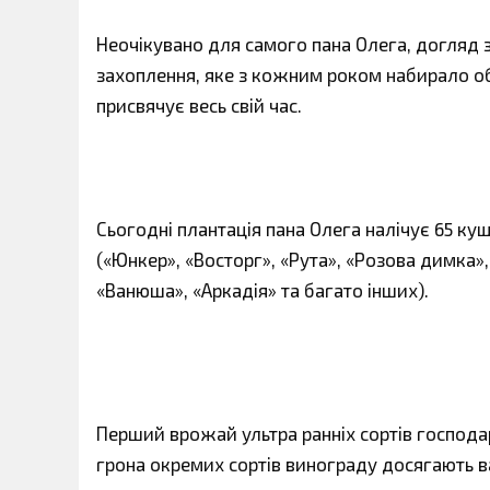
Неочікувано для самого пана Олега, догляд
захоплення, яке з кожним роком набирало обе
присвячує весь свій час.
Сьогодні плантація пана Олега налічує 65 кущів
(«Юнкер», «Восторг», «Рута», «Розова димка»
«Ванюша», «Аркадія» та багато інших).
Перший врожай ультра ранніх сортів господа
грона окремих сортів винограду досягають ваг