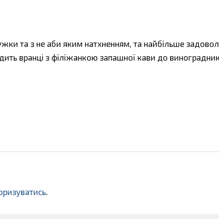
ки та з не аби яким натхненням, та найбільше задово
одить вранці з філіжанкою запашної кави до виноградник
оризуватись
.