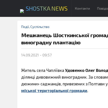
SHOSTKA NEWS
Контакти
Повід
Події
,
Суспільство
Мешканець Шосткинської громади
виноградну плантацію
14.09.2021 - 09:57
Житель села Чапліївка
Удовенко Олег Воло
ділянці дивовижний виноградник. За словами
дюжини» саджанців, привезених з Полтави у 
міської територіальної громади
.