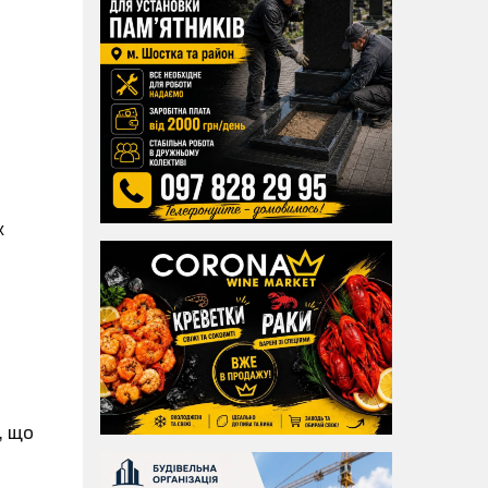
х
, що