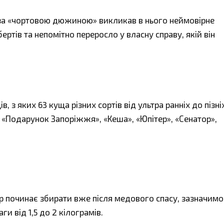
 за «чортовою дюжиною» викликав в нього неймовірне
ртів та непомітно переросло у власну справу, якій він
, з яких 63 куща різних сортів від ультра ранніх до пізні
, «Подарунок Запоріжжя», «Кеша», «Юпітер», «Сенатор»,
р починає збирати вже після медового спасу, зазначимо
и від 1,5 до 2 кілограмів.