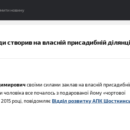
омити новину
 створив на власній присадибній ділянц
димирович
своїми силами заклав на власній присадибні
 чоловіка все почалось з подарованої йому «чортової
2015 році, повідомляє
Відділ розвитку АПК Шосткинс