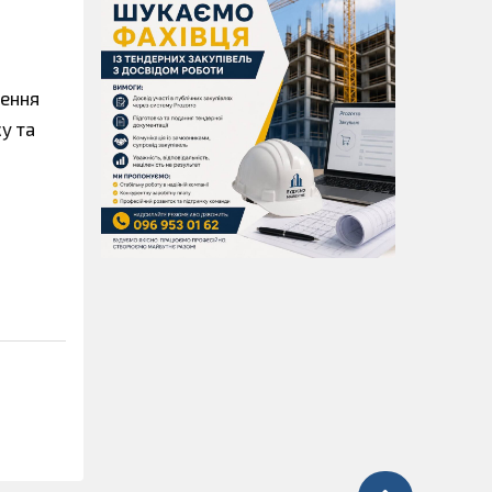
лення
у та