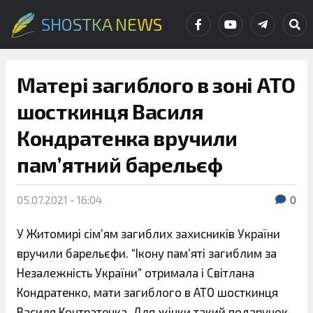
SHOSTKA NEWS
Матері загиблого в зоні АТО
шосткинця Василя
Кондратенка вручили
пам’ятний барельєф
05.07.2021 - 16:04
0
У Житомирі сім’ям загиблих захисників України
вручили барельєфи. “Ікону пам’яті загиблим за
Незалежність України” отримала і Світлана
Кондратенко, мати загиблого в АТО шосткинця
Василя Контратенка. Для жінки такий подарунок