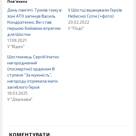
Пов’язано
День пам’яті: 7 років тому в
У Шостці вшанували Героїв
зоні АТО загинув Василь
Небесної Сотні (+фото)
Кондратенко. Він став
20.02.2022
першою бойовою втратою
У "Події"
для Шостки
17.08.2021
У "Відео"
Шосткинець Сергій Іпатко
нагороджений
(посмертно) орденом ІІІ
ступеня “За мужність”,
нагороду отримала мати
загиблого Героя
18.03.2025
У "Держава"
КОМЕНТУВАТИ