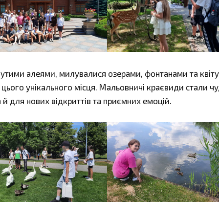
нутими алеями, милувалися озерами, фонтанами та квіт
ю цього унікального місця. Мальовничі краєвиди стали 
й для нових відкриттів та приємних емоцій.