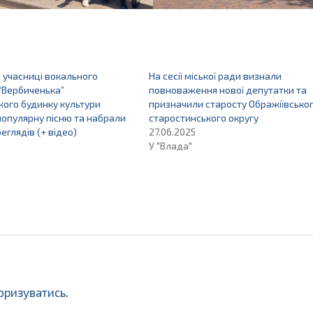
 учасниці вокального
На сесії міської ради визнали
“Вербиченька”
повноваження нової депутатки та
кого будинку культури
призначили старосту Ображіївсько
популярну пісню та набрали
старостинського округу
еглядів (+ відео)
27.06.2025
У "Влада"
оризуватись
.