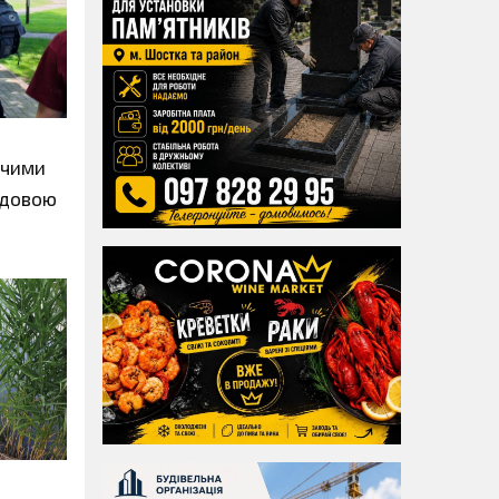
учими
чудовою