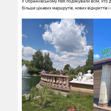
У Ображіївському НВК подякували всім, хто 
більше цікавих маршрутів, нових відкриттів і