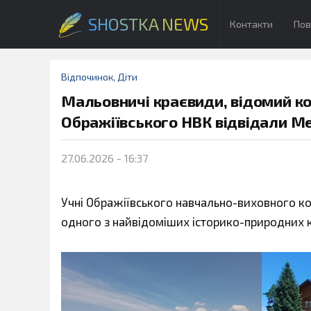
SHOSTKA NEWS
Контакти
Пов
Відпочинок
,
Діти
Мальовничі краєвиди, відомий ко
Ображіївського НВК відвідали Ме
27.06.2026 - 16:37
Учні Ображіївського навчально-виховного к
одного з найвідоміших історико-природних к