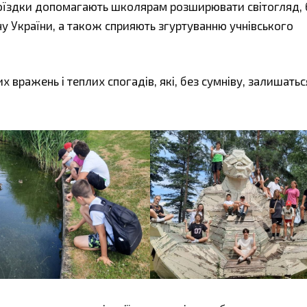
 поїздки допомагають школярам розширювати світогляд,
ну України, а також сприяють згуртуванню учнівського
 вражень і теплих спогадів, які, без сумніву, залишатьс