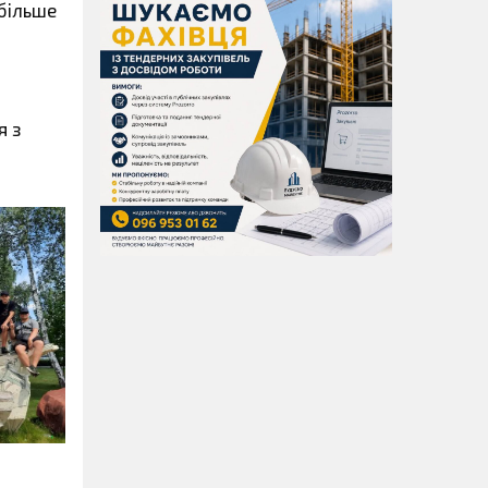
 більше
я з