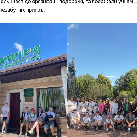
долучився до організації подорожі, та побажали учням 
 незабутніх пригод.