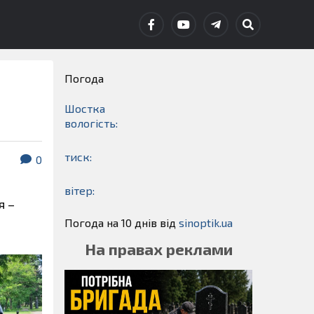
Погода
Шостка
вологість:
тиск:
0
вітер:
я –
Погода на 10 днів від
sinoptik.ua
На правах реклами