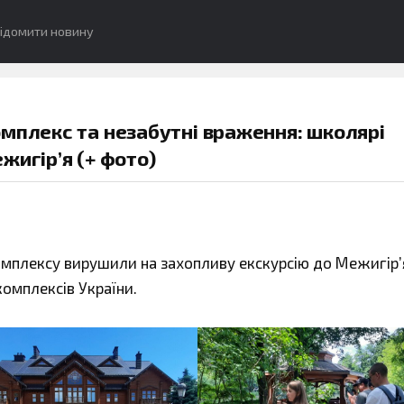
ідомити новину
мплекс та незабутні враження: школярі
жигір’я (+ фото)
омплексу вирушили на захопливу екскурсію до Межигір’
омплексів України.