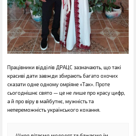
Працівники відділів ДРАЦС зазначають, що такі
красиві дати завжди збирають багато охочих
сказати одне одному омріяне «Так». Проте
сьогоднішнє свято — це не лише про красу цифр,
а й про віру в майбутнє, мужність та
непереможність українського кохання.
Щиро вітаємо молодят та бажаємо їм