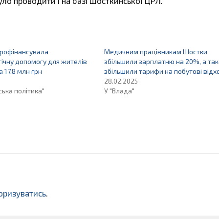
ло проводити і на базі Шосткинської ЦРЛ.
рофінансувала
Медичним працівникам Шостки
ічну допомогу для жителів
збільшили зарплатню на 20%, а та
 17,8 млн грн
збільшили тарифи на побутові відх
28.02.2025
ська політика"
У "Влада"
оризуватись
.