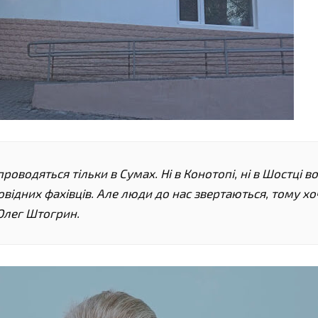
роводяться тільки в Сумах. Ні в Конотопі, ні в Шостці в
повідних фахівців. Але люди до нас звертаються, тому хо
Олег Штогрин.