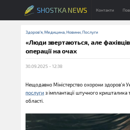
SHOSTKA NEWS
Контакти
Пов
Здоров'я
,
Медицина
,
Новини
,
Послуги
«Люди звертаються, але фахівців
операції на очах
30.09.2025 - 12:38
Нещодавно Міністерство охорони здоров’я У
послуги
з імплантації штучного кришталика 
області.