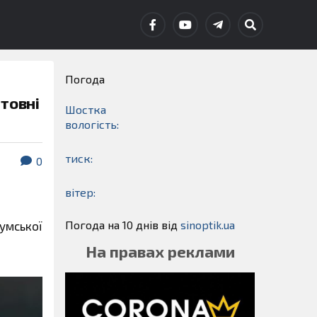
Погода
товні
Шостка
вологість:
тиск:
0
вітер:
Погода на 10 днів від
sinoptik.ua
Сумської
На правах реклами