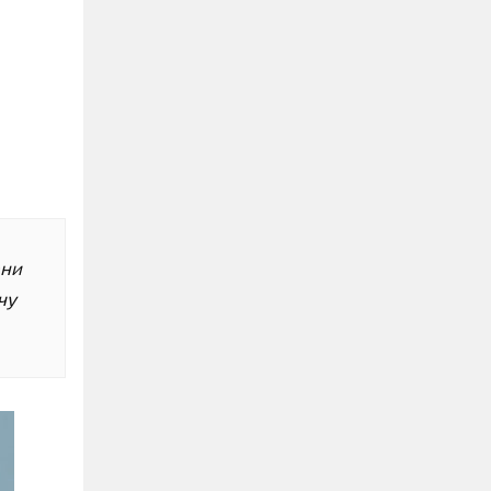
они
чу