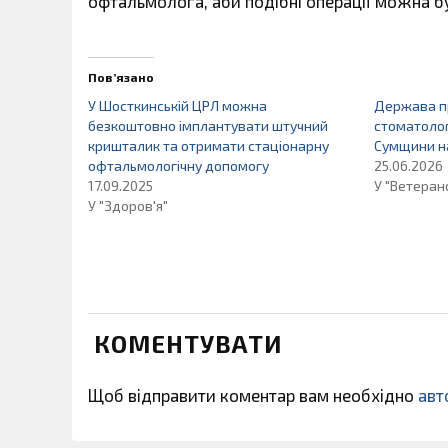
офтальмолога, аби подібні операції можна бу
Пов’язано
У Шосткинській ЦРЛ можна
Держава п
безкоштовно імплантувати штучний
стоматолог
кришталик та отримати стаціонарну
Сумщини на
офтальмологічну допомогу
25.06.2026
17.09.2025
У "Ветеран
У "Здоров'я"
КОМЕНТУВАТИ
Щоб відправити коментар вам необхідно
авт