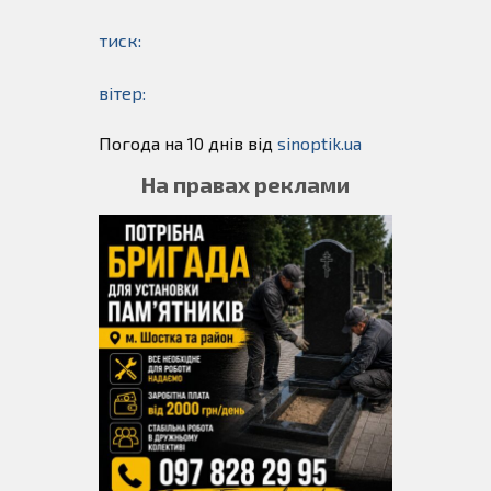
тиск:
вітер:
Погода на 10 днів від
sinoptik.ua
На правах реклами