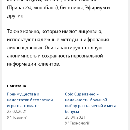
(Приват24, монобанк), биткоины, Эфириум и
другие
Также казино, которые имеют лицензию,
используют надежные методы шифрования
личных данных. Они гарантируют полную
анонимность и сохранность персональной
информации клиентов.
Пов’язано
Преимущества и
Gold Cup казино –
недостатки бесплатной
надежность, большой
игры в автоматы
выбор развлечений и мега
22.02.2021
бонусы
У "Новини"
28.04.2021
У "Технології"