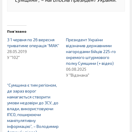
Пов’язано
З 1 червня по 26 вересня
Президент України
триватиме операція “МАК”
відзначив державними
28.05.2019
нагородами бійців 225-го
У "102"
окремого штурмового
полку Сумщини (+ відео)
06.08.2025
У "Відзнака"
“Сумщина є тим регіоном,
де зараз ворог
намагається створити
умови недовіри до ЗСУ, до
влади, використовуючи
ІПСО, поширюючи
маніпулятивну
інформацію”, – Володимир