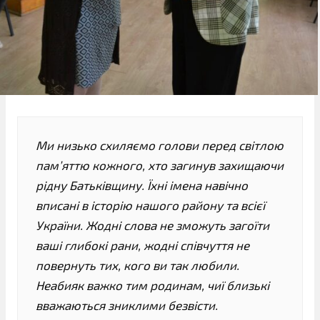
Ми низько схиляємо голови перед світлою
пам’яттю кожного, хто загинув захищаючи
рідну Батьківщину. Їхні імена навічно
вписані в історію нашого району та всієї
України. Жодні слова не зможуть загоїти
ваші глибокі рани, жодні співчуття не
повернуть тих, кого ви так любили.
Неабияк важко тим родинам, чиї близькі
вважаються зниклими безвісти.