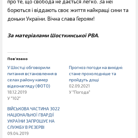
про те, що свобода не дається легко. За неї
борються і віддають своє життя найкращі сини та
доньки України. Вічна слава Героям!
За матеріалами Шосткинської РВА.
Пов’язано
У Шостці обговорили
Прогноз погоди на вихідні:
питання встановлення в
стане прохолодніше та
селах району камер
пройдуть дощі
відеонагляду (ФОТО)
02.09.2021
18.12.2019
У "Погода"
У "102"
ВІЙСЬКОВА ЧАСТИНА 3022
НАЦІОНАЛЬНОЇ ГВАРДІЇ
УКРАЇНИ ЗАПРОШУЄ НА
СЛУЖБУ В РЕЗЕРВІ
09.04.2019