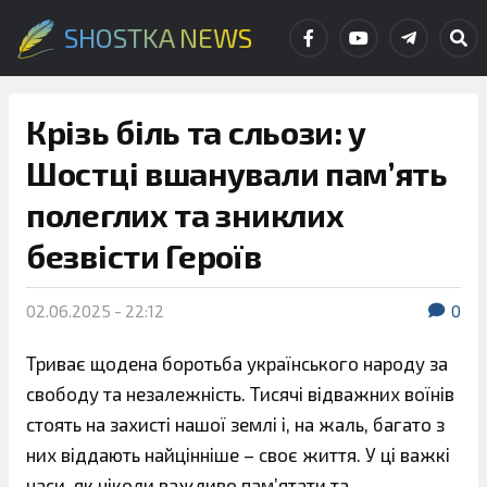
SHOSTKA NEWS
Крізь біль та сльози: у
Шостці вшанували пам’ять
полеглих та зниклих
безвісти Героїв
02.06.2025 - 22:12
0
Триває щодена боротьба українського народу за
свободу та незалежність. Тисячі відважних воїнів
стоять на захисті нашої землі і, на жаль, багато з
них віддають найцінніше – своє життя. У ці важкі
часи, як ніколи важливо пам’ятати та