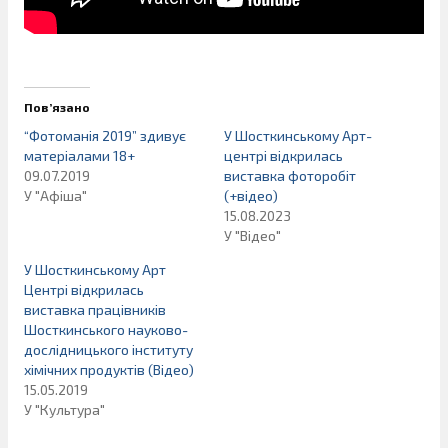
Пов’язано
“Фотоманія 2019” здивує
У Шосткинському Арт-
матеріалами 18+
центрі відкрилась
09.07.2019
виставка фоторобіт
У "Афіша"
(+відео)
15.08.2023
У "Відео"
У Шосткинському Арт
Центрі відкрилась
виставка працівників
Шосткинського науково-
дослідницького інституту
хімічних продуктів (Відео)
15.05.2019
У "Культура"