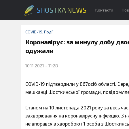
SHOSTKA NEWS
Контакти
Пов
COVID-19
,
Події
Коронавірус: за минулу добу дво
одужали
10.11.2021 - 11:28
COVID-19 підтвердили у 867осіб області. Сере
мешканці Шосткинської громади, повідомляє
Станом на 10 листопада 2021 року за весь ча
захворювання на коронавірусну інфекцію. З ни
не впорався з хворобою і 1 особа з Шосткинс