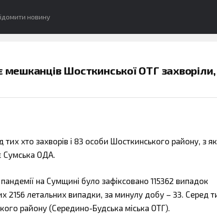
ідомити новину
є мешканців Шосткинської ОТГ захворіли, 
д тих хто захворів і 83 особи Шосткинського району, з як
 Сумська ОДА.
с пандемії на Сумщині було зафіксовано 115362 випадок
х 2156 летальних випадки, за минулу добу – 33. Серед т
ького району (Середино-Будська міська ОТГ).