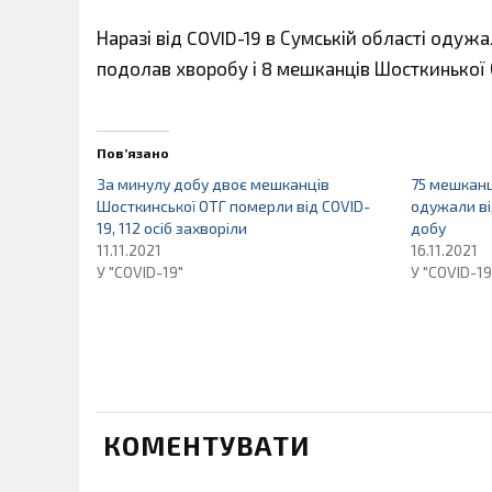
Наразі від COVID-19 в Сумській області одужал
подолав хворобу і 8 мешканців Шосткинької 
Пов’язано
За минулу добу двоє мешканців
75 мешканц
Шосткинської ОТГ померли від COVID-
одужали ві
19, 112 осіб захворіли
добу
11.11.2021
16.11.2021
У "COVID-19"
У "COVID-19
КОМЕНТУВАТИ