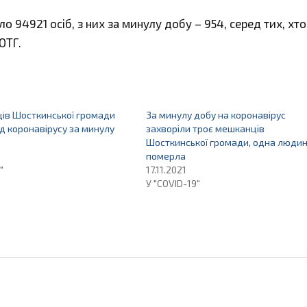
о 94921 осіб, з них за минулу добу – 954, серед тих, хто
ОТГ.
ів Шосткинської громади
За минулу добу на коронавірус
д коронавірусу за минулу
захворіли троє мешканців
Шосткинської громади, одна люди
померла
"
17.11.2021
У "COVID-19"