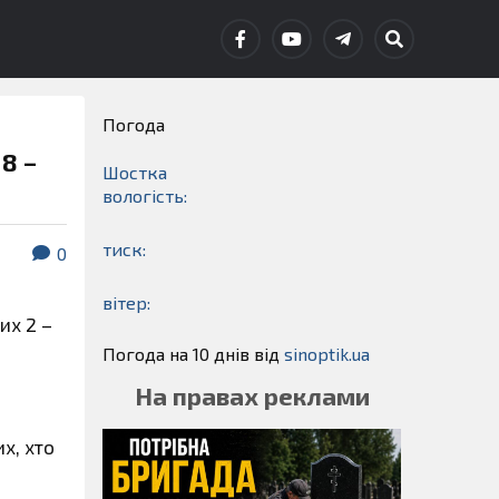
Погода
8 –
Шостка
вологість:
тиск:
0
вітер:
их 2 –
Погода на 10 днів від
sinoptik.ua
На правах реклами
их, хто