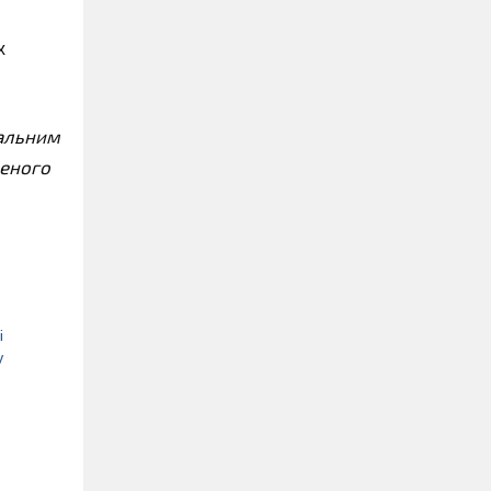
х
уальним
ченого
і
у