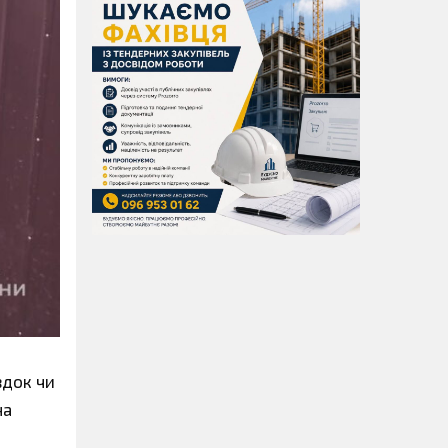
здок чи
на