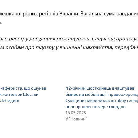
ешканці різних регіонів України. Загальна сума завдани
.
ого реєстру досудових розслідувань. Слідчі під процес
м особам про підозру у вчиненні шахрайства, передба
а-афериста, що ошукав
42-річний шосткинець влаштував
ніх жительок Шостки
бізнес на мобілізації: правоохоронц
 Лебедині
Сумщини викрили масштабну схем
переправлення через кордон
16.05.2025
У "Новини"