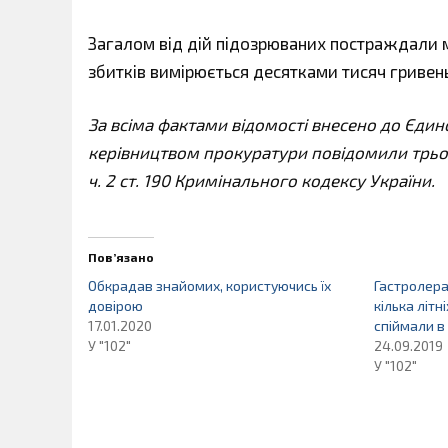
Загалом від дій підозрюваних постраждали м
збитків вимірюється десятками тисяч гривень
За всіма фактами відомості внесено до Єдин
керівництвом прокуратури повідомили трьо
ч. 2 ст. 190 Кримінального кодексу України.
Пов’язано
Обкрадав знайомих, користуючись їх
Гастролер
довірою
кілька літ
17.01.2020
спіймали в
У "102"
24.09.2019
У "102"