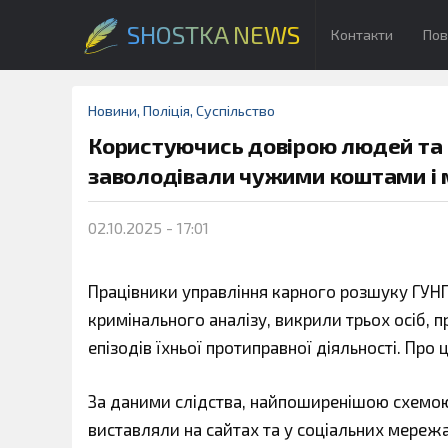
SHOSTKA NEWS
Контакти
Пов
Новини
,
Поліція
,
Суспільство
Користуючись довірою людей та 
заволодівали чужими коштами і
02.10.2025 - 17:01
Працівники управління карного розшуку ГУНП 
кримінального аналізу, викрили трьох осіб, 
епізодів їхньої протиправної діяльності. Про 
За даними слідства, найпоширенішою схемою 
виставляли на сайтах та у соціальних мереж