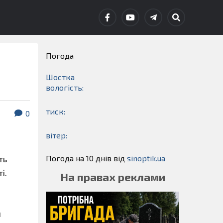
Погода
Шостка
вологість:
тиск:
0
вітер:
Погода на 10 днів від
sinoptik.ua
ть
і.
На правах реклами
и