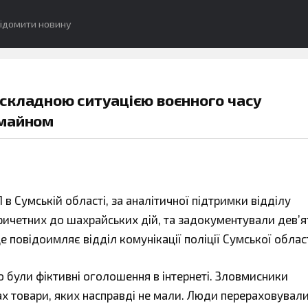
ідомити новину
складною ситуацією воєнного часу
 майном
в Сумській області, за аналітичної підтримки відділу
причетних до шахрайських дій, та задокументували дев’я
це повідоимляє відділ комунікації поліції Сумської област
були фіктивні оголошення в інтернеті. Зловмисники
ах товари, яких насправді не мали. Люди перераховувал