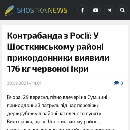
SHOSTKA NEWS
Контрабанда з Росії: У
Шосткинському районі
прикордонники виявили
176 кг червоної ікри
30.09.2021 - 14:01
0
Вчора, 29 вересня, пізно ввечері на Сумщині
прикордонний патруль під час перевірки
держрубежу в районі населеного пункту
Винторівка, що у Шосткинському районі,
неподалік від українсько-російського кордону