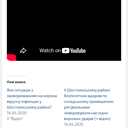
Пов’язано
Яка ситуація з
У Шосткинському районі
захворюванням на корона
безпілотник вдарив по
вірусну інфекцію у
складському приміщенню:
Шосткинському районі?
рятувальники
16.04.2020
ліквідовували наслідки
У "Відео"
ворожих ударів (+ відео)
10.04.2025