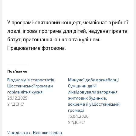
У програмі: святковий концерт, чемпіонат з рибної
ловлі, ігрова програма для дітей, надувна гірка та
батут, пригощання юшкою та кулішем.
Працюватиме фотозона.
Пов’язано
В одному із старостатів
Минулої доби вогнеборці
Шосткинської громади
Сумщини двічі
горіла літня кухня
ліквідовували загоряння
26.12.2025
житлових будинків,
У "ДСНС"
зокрема й у Шосткинській
громаді
15.04.2026
У "ДСНС"
У неділю в с. Клишки горіла