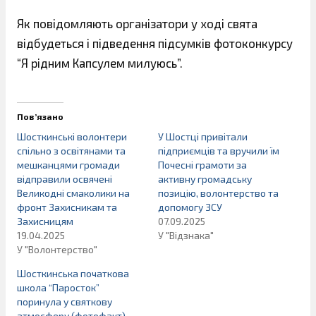
Як повідомляють організатори у ході свята
відбудеться і підведення підсумків фотоконкурсу
“Я рідним Капсулем милуюсь”.
Пов’язано
Шосткинські волонтери
У Шостці привітали
спільно з освітянами та
підприємців та вручили їм
мешканцями громади
Почесні грамоти за
відправили освячені
активну громадську
Великодні смаколики на
позицію, волонтерство та
фронт Захисникам та
допомогу ЗСУ
Захисницям
07.09.2025
19.04.2025
У "Відзнака"
У "Волонтерство"
Шосткинська початкова
школа “Паросток”
поринула у святкову
атмосферу (фотофакт)