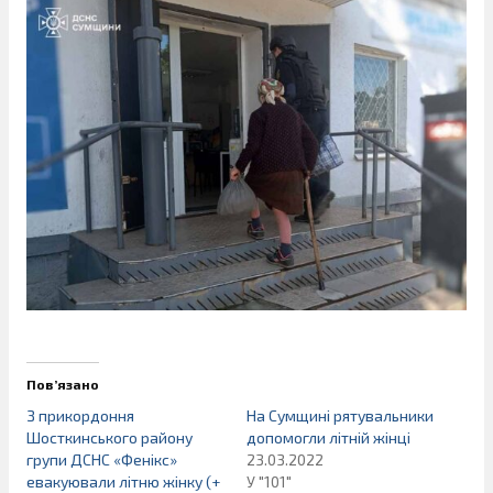
Пов’язано
З прикордоння
На Сумщині рятувальники
Шосткинського району
допомогли літній жінці
групи ДСНС «Фенікс»
23.03.2022
евакуювали літню жінку (+
У "101"