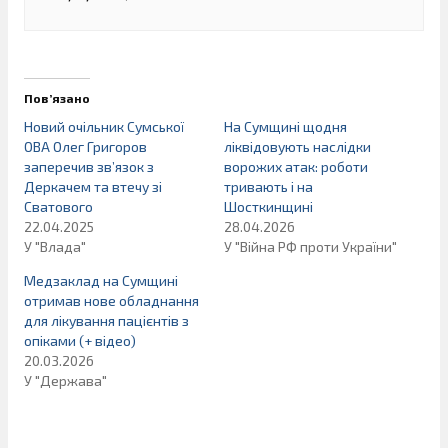
Пов’язано
Новий очільник Сумської
На Сумщині щодня
ОВА Олег Григоров
ліквідовують наслідки
заперечив зв’язок з
ворожих атак: роботи
Деркачем та втечу зі
тривають і на
Сватового
Шосткинщині
22.04.2025
28.04.2026
У "Влада"
У "Війна РФ проти України"
Медзаклад на Сумщині
отримав нове обладнання
для лікування пацієнтів з
опіками (+ відео)
20.03.2026
У "Держава"