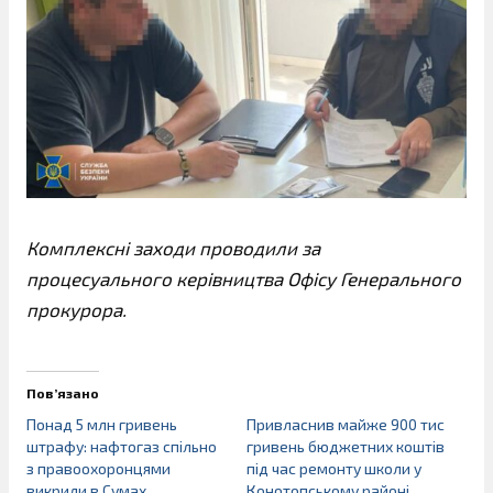
Комплексні заходи проводили за
процесуального керівництва Офісу Генерального
прокурора.
Пов’язано
Понад 5 млн гривень
Привласнив майже 900 тис
штрафу: нафтогаз спільно
гривень бюджетних коштів
з правоохоронцями
під час ремонту школи у
викрили в Сумах
Конотопському районі