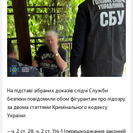
На підставі зібраних доказів слідчі Служби
безпеки повідомили обом фігурантам про підозру
за двома статтями Кримінального кодексу
України:
– ч. 2 ст. 28, ч. 2 ст. 114-1 (перешкоджання законній