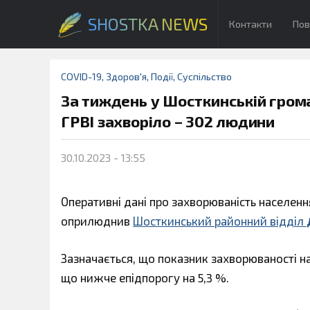
SHOSTKA NEWS
Контакти
Пов
COVID-19
,
Здоров'я
,
Події
,
Суспільство
За тиждень у Шосткинській грома
ГРВІ захворіло – 302 людини
30.10.2023 - 13:55
Оперативні дані про захворюваність населення
оприлюднив
Шосткинський районний відділ
Зазначається, що показник захворюваності на 
що нижче епідпорогу на 5,3 %.