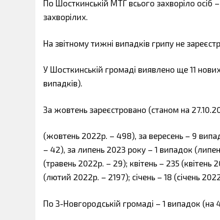
По Шосткинській МТГ всього захворіло осіб – 3
захворілих.
На звітному тижні випадків грипу не зареєст
У Шосткинській громаді виявлено ще 11 нових
випадків).
За жовтень зареєстровано (станом на 27.10.2
(жовтень 2022р. – 498), за вересень – 9 випад
– 42), за липень 2023 року – 1 випадок (липень
(травень 2022р. – 29); квітень – 235 (квітень 
(лютий 2022р. – 2197); січень – 18 (січень 2022р
По З-Новгородській громаді – 1 випадок (на 4