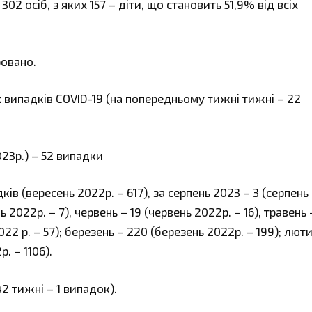
02 осіб, з яких 157 – діти, що становить 51,9% від всіх
ровано.
 випадків COVID-19 (на попередньому тижні тижні – 22
023р.) – 52 випадки
ків (вересень 2022р. – 617), за серпень 2023 – 3 (серпень
 2022р. – 7), червень – 19 (червень 2022р. – 16), травень 
2022 р. – 57); березень – 220 (березень 2022р. – 199); лют
. – 1106).
2 тижні – 1 випадок).