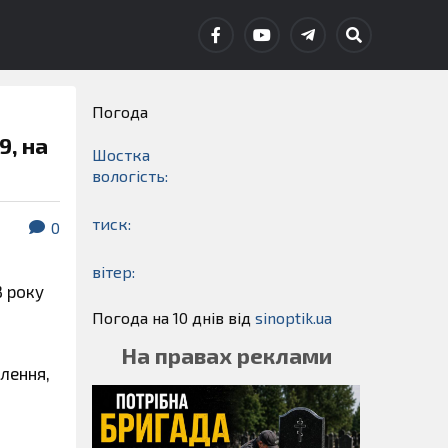
Погода
9, на
Шостка
вологість:
тиск:
0
вітер:
3 року
Погода на 10 днів від
sinoptik.ua
На правах реклами
елення,