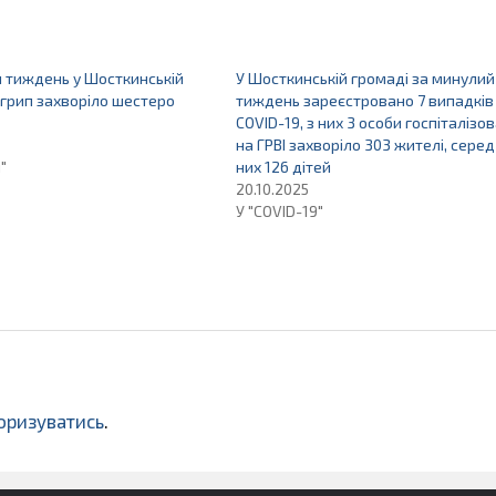
 тиждень у Шосткинській
У Шосткинській громаді за минулий
 грип захворіло шестеро
тиждень зареєстровано 7 випадків
COVID-19, з них 3 особи госпіталізов
на ГРВІ захворіло 303 жителі, серед
"
них 126 дітей
20.10.2025
У "COVID-19"
оризуватись
.