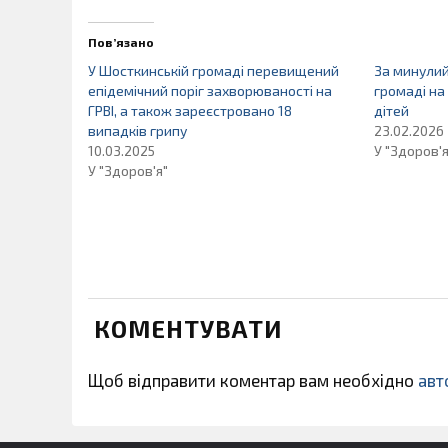
Пов’язано
У Шосткинській громаді перевищений
За минулий
епідемічний поріг захворюваності на
громаді на
ГРВІ, а також зареєстровано 18
дітей
випадків грипу
23.02.2026
10.03.2025
У "Здоров'я
У "Здоров'я"
КОМЕНТУВАТИ
Щоб відправити коментар вам необхідно
авт