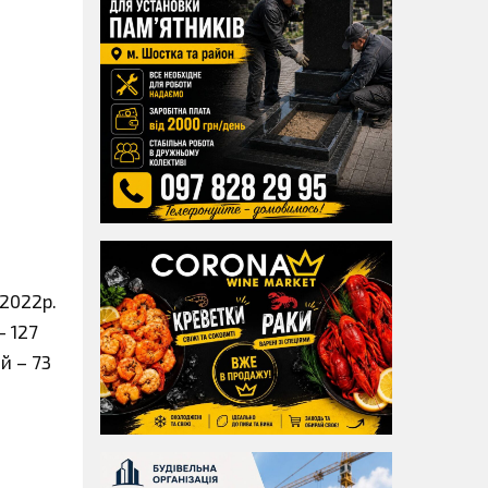
 2022р.
– 127
ий – 73